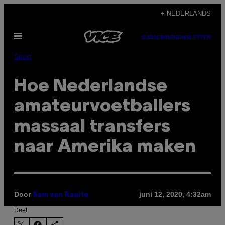
Ga
+ NEDERLANDS
naar
Open
de
SUBSCRIBE
NEWSLETTER
menu
inhoud
Sport
Hoe Nederlandse
amateurvoetballers
massaal transfers
naar Amerika maken
Door
juni 12, 2020, 4:32am
Sam van Raalte
Deel: