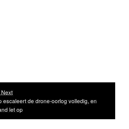
 Next
 escaleert de drone-oorlog volledig, en
nd let op