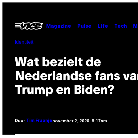
Ga
naar
de
Open
Magazine
Pulse
Life
Tech
M
menu
inhoud
Identiteit
Wat bezielt de
Nederlandse fans va
Trump en Biden?
Door
november 2, 2020, 8:17am
Tim Fraanje