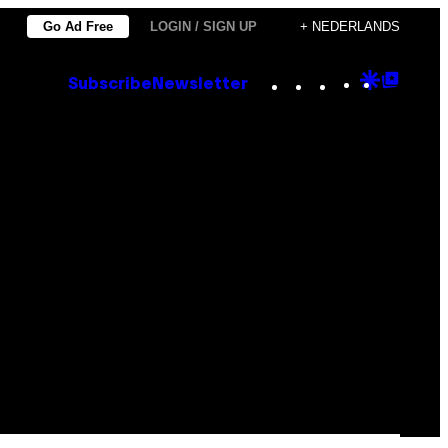
Go Ad Free
LOGIN / SIGN UP
+ NEDERLANDS
Instagram
TikTok
YouTube
Google
Goog
Subscribe
Newsletter
Discove
Top
Posts