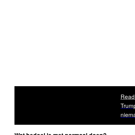
Read
Trump
niema