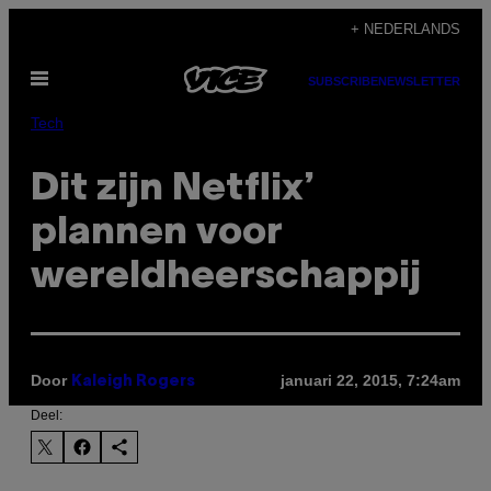
Ga
+ NEDERLANDS
naar
Open
de
SUBSCRIBE
NEWSLETTER
menu
inhoud
Tech
Dit zijn Netflix’
plannen voor
wereldheerschappij
Door
januari 22, 2015, 7:24am
Kaleigh Rogers
Deel: