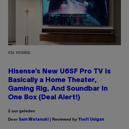
VIA HISENSE
Hisense’s New U6SF Pro TV Is
Basically a Home Theater,
Gaming Rig, And Soundbar In
One Box (Deal Alert!)
2 uur geleden
Door
| Reviewed by
Sam Watanuki
Ysolt Usigan