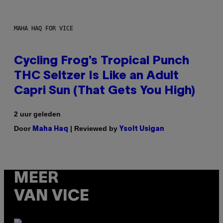
MAHA HAQ FOR VICE
Cycling Frog’s Tropical Punch
THC Seltzer Is Like an Adult
Capri Sun (That Gets You High)
2 uur geleden
Door
| Reviewed by
Maha Haq
Ysolt Usigan
MEER
VAN VICE