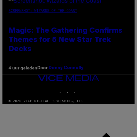
SCREENSHOT: WIZARDS OF THE COAST
Magic: The Gathering Confirms
Themes for 5 New Star Trek
Decks
Door
4 uur geleden
Denny Connolly
VICE
MEDIA
INSTAGRAM
TIKTOK
YOUTUBE
© 2026 VICE DIGITAL PUBLISHING, LLC