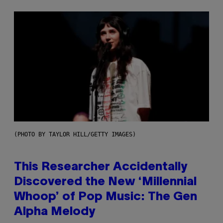
(PHOTO BY TAYLOR HILL/GETTY IMAGES)
This Researcher Accidentally
Discovered the New ‘Millennial
Whoop’ of Pop Music: The Gen
Alpha Melody