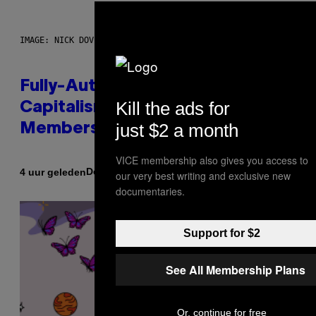
IMAGE: NICK DOVE
Fully-Automated Luxury Space
Kill the ads for
Capitalism—This Week on VICE:
just $2 a month
Members Only
VICE membership also gives you access to
Door
4 uur geleden
Emma Garland
our very best writing and exclusive new
documentaries.
Support for $2
See All Membership Plans
Or, continue for free