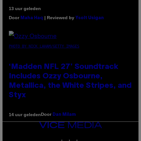
13 uur geleden
Door
| Reviewed by
Maha Haq
Ysolt Usigan
PHOTO BY NICK LAHAM/GETTY IMAGES
‘Madden NFL 27’ Soundtrack
Includes Ozzy Osbourne,
Metallica, the White Stripes, and
Styx
Door
14 uur geleden
Dan Milam
VICE
MEDIA
INSTAGRAM
TIKTOK
YOUTUBE