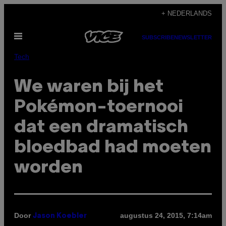
Ga
+ NEDERLANDS
naar
Open
de
SUBSCRIBE
NEWSLETTER
menu
inhoud
Tech
We waren bij het
Pokémon-toernooi
dat een dramatisch
bloedbad had moeten
worden
Door
augustus 24, 2015, 7:14am
Jason Koebler