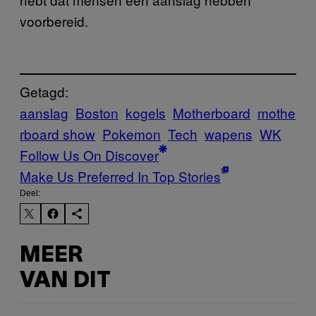
voorbereid.
Getagd:
aanslag
Boston
kogels
Motherboard
mothe
rboard show
Pokemon
Tech
wapens
WK
Follow Us On Discover
Make Us Preferred In Top Stories
Deel:
MEER
VAN DIT