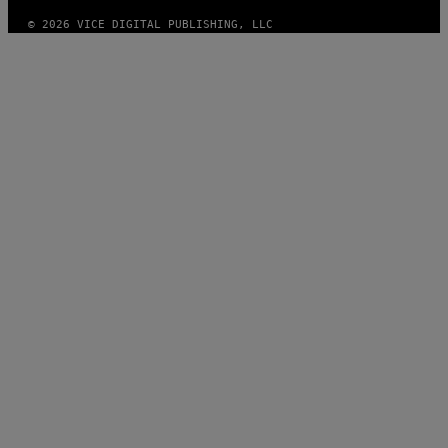
© 2026 VICE DIGITAL PUBLISHING, LLC