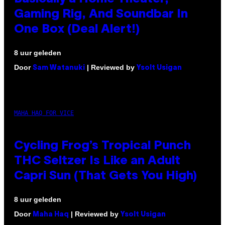
Gaming Rig, And Soundbar In
One Box (Deal Alert!)
8 uur geleden
Door
| Reviewed by
Sam Watanuki
Ysolt Usigan
MAHA HAQ FOR VICE
Cycling Frog’s Tropical Punch
THC Seltzer Is Like an Adult
Capri Sun (That Gets You High)
8 uur geleden
Door
| Reviewed by
Maha Haq
Ysolt Usigan