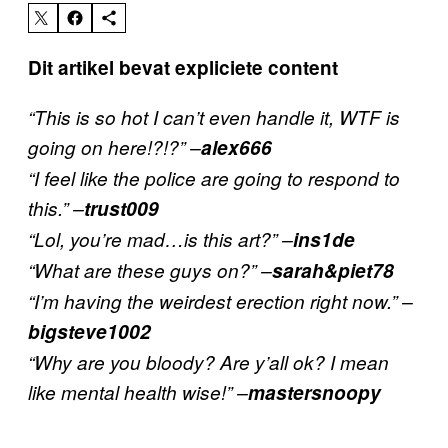
Dit artikel bevat expliciete content
“This is so hot I can’t even handle it, WTF is
going on here!?!?” –
alex666
“I feel like the police are going to respond to
this.” –
trust009
“Lol, you’re mad…is this art?” –
ins1de
“What are these guys on?” –
sarah&piet78
“I’m having the weirdest erection right now.” –
bigsteve1002
“Why are you bloody? Are y’all ok? I mean
like mental health wise!” –
mastersnoopy