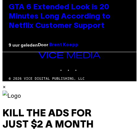
GTA 6 Extended Look is 20
Minutes Long According to
Netflix Customer Support
Door
9 uur geleden
Brent Koepp
VICE
MEDIA
INSTAGRAM
TIKTOK
YOUTUBE
© 2026 VICE DIGITAL PUBLISHING, LLC
×
KILL THE ADS FOR
JUST $2 A MONTH