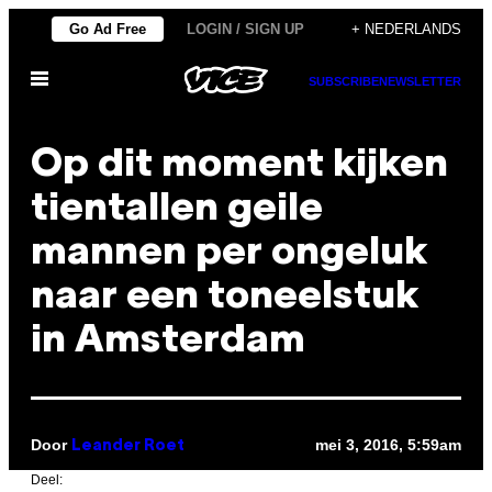
Ga
Go Ad Free
LOGIN / SIGN UP
+ NEDERLANDS
naar
Open
de
SUBSCRIBE
NEWSLETTER
menu
inhoud
Op dit moment kijken
tientallen geile
mannen per ongeluk
naar een toneelstuk
in Amsterdam
Door
mei 3, 2016, 5:59am
Leander Roet
Deel: