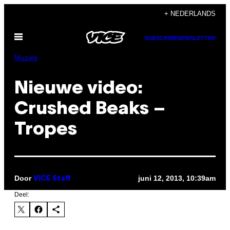
Ga
+ NEDERLANDS
naar
Open
de
SUBSCRIBE
NEWSLETTER
menu
inhoud
Muziek
Nieuwe video:
Crushed Beaks –
Tropes
Door
juni 12, 2013, 10:39am
VICE Staff
Deel: