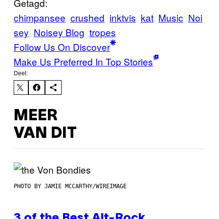
Getagd:
chimpansee
crushed
inktvis
kat
Music
Noi
sey
Noisey Blog
tropes
Follow Us On Discover
Make Us Preferred In Top Stories
Deel:
MEER
VAN DIT
PHOTO BY JAMIE MCCARTHY/WIREIMAGE
3 of the Best Alt-Rock