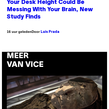
Your Desk Height Could Be
Messing With Your Brain, New
Study Finds
Door
16 uur geleden
Luis Prada
MEER
VAN VICE