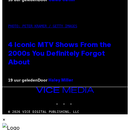
Caleb Catlin
PHOTO: PETER KRAMER / GETTY IMAGES
4 Iconic MTV Shows From the
2000s You Definitely Forgot
About
Door
19 uur geleden
Haley Miller
VICE
MEDIA
INSTAGRAM
TIKTOK
YOUTUBE
© 2026 VICE DIGITAL PUBLISHING, LLC
×