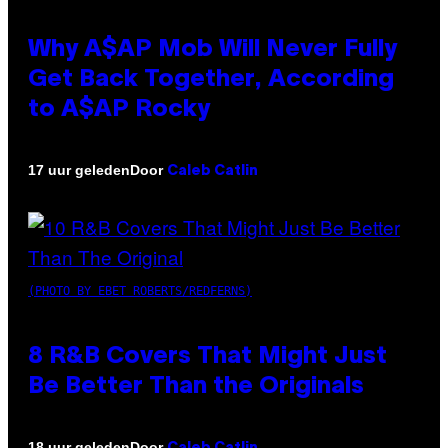
Why A$AP Mob Will Never Fully
Get Back Together, According
to A$AP Rocky
Door
17 uur geleden
Caleb Catlin
(PHOTO BY EBET ROBERTS/REDFERNS)
8 R&B Covers That Might Just
Be Better Than the Originals
Door
18 uur geleden