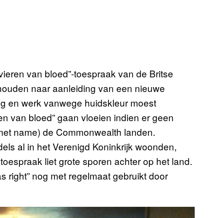
vieren van bloed”-toespraak van de Britse
ehouden naar aanleiding van een nieuwe
ting en werk vanwege huidskleur moest
ren van bloed” gaan vloeien indien er geen
t (met name) de Commonwealth landen.
dels al in het Verenigd Koninkrijk woonden,
oespraak liet grote sporen achter op het land.
s right” nog met regelmaat gebruikt door