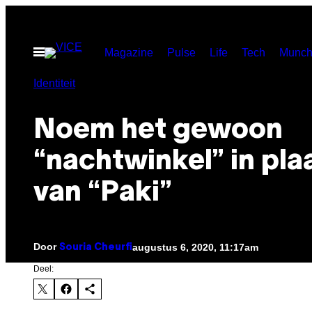
Ga
naar
Open
Magazine
Pulse
Life
Tech
Munch
de
menu
inhoud
Identiteit
Noem het gewoon
“nachtwinkel” in pla
van “Paki”
Door
augustus 6, 2020, 11:17am
Souria Cheurfi
Deel: