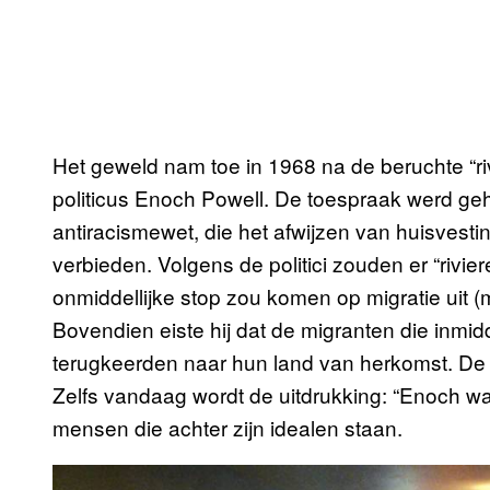
Het geweld nam toe in 1968 na de beruchte “ri
politicus Enoch Powell. De toespraak werd g
antiracismewet, die het afwijzen van huisves
verbieden. Volgens de politici zouden er “rivie
onmiddellijke stop zou komen op migratie ui
Bovendien eiste hij dat de migranten die inmid
terugkeerden naar hun land van herkomst. De t
Zelfs vandaag wordt de uitdrukking: “Enoch wa
mensen die achter zijn idealen staan.
P
l