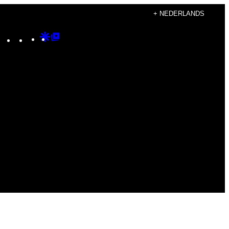
+ NEDERLANDS
Instagram
TikTok
YouTube
Google
Google
Discover
Top
Posts