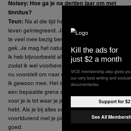
Noisey: Hoe ga je na dertien jaar om met
tinnitus?
Na al die tijd heb ik mijn tinnitus in mijn
Teun:
leven geïntegreerd. Je moet ook wel; als je er
te veel mee bezig bent, word je alleen maar
gek. Je mag het natuurlijk niet negeren, maar
Kill the ads for
ik heb bijvoorbeeld altijd mijn oordoppen mee
just $2 a month
zodat ik wel voorbereid ben. Als een collega
VICE membership also gives you
nu voorstelt om naar een kroeg te gaan, kan
our very best writing and exclus
ik gewoon mee. Het is vooral belangrijk dat je
documentaries.
een bepaalde grens stelt die verdraagzaam
voor je is tot waar je je oordoppen niet nodig
Support for $2
hebt. Als je bij alles oordoppen in doet, ben je
See All Membersh
voortdurend met je piep bezig. Dat is ook niet
goed.