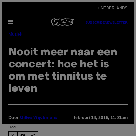
Ga
+ NEDERLANDS
naar
Open
de
SUBSCRIBE
NEWSLETTER
menu
inhoud
Muziek
Nooit meer naar een
concert: hoe het is
om met tinnitus te
leven
Door
februari 18, 2016, 11:01am
Gilles Wijckmans
Deel: