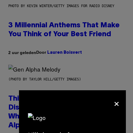
PHOTO BY KEVIN WINTER/GETTY IMAGES FOR RADIO DISNEY
3 Millennial Anthems That Make
You Think of Your Best Friend
Door
2 uur geleden
Lauren Boisvert
(PHOTO BY TAYLOR HILL/GETTY IMAGES)
×
This Researcher Accidentally
Discovered the New ‘Millennial
Whoop’ of Pop Music: The Gen
Alpha Melody