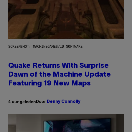
SCREENSHOT: MACHINEGAMES/ID SOFTWARE
Quake Returns With Surprise
Dawn of the Machine Update
Featuring 19 New Maps
Door
4 uur geleden
Denny Connolly