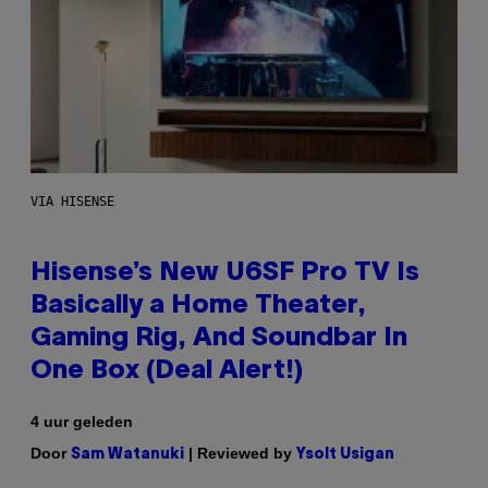
VIA HISENSE
Hisense’s New U6SF Pro TV Is
Basically a Home Theater,
Gaming Rig, And Soundbar In
One Box (Deal Alert!)
4 uur geleden
Door
| Reviewed by
Sam Watanuki
Ysolt Usigan