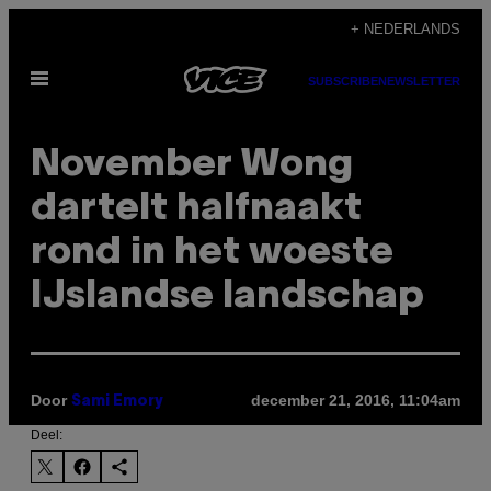
Ga
+ NEDERLANDS
naar
Open
de
SUBSCRIBE
NEWSLETTER
menu
inhoud
November Wong
dartelt halfnaakt
rond in het woeste
IJslandse landschap
Door
december 21, 2016, 11:04am
Sami Emory
Deel: