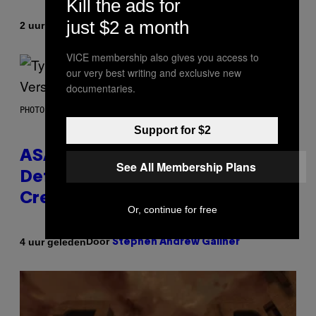
Kill the ads for
just $2 a month
Door
2 uur geleden
Lauren Boisvert
VICE membership also gives you access to
our very best writing and exclusive new
documentaries.
PHOTO BY MONICA SCHIPPER/GETTY IMAGES
Support for $2
ASAP Rocky Seemingly Gives
See All Membership Plans
Definitive Answer on Tyler, The
Creator’s Sexuality
Or, continue for free
Door
4 uur geleden
Stephen Andrew Galiher