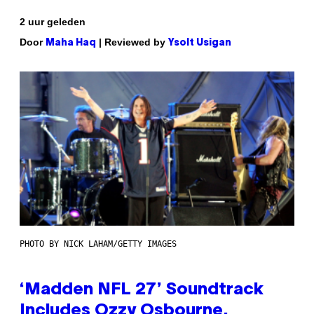
2 uur geleden
Door
| Reviewed by
Maha Haq
Ysolt Usigan
PHOTO BY NICK LAHAM/GETTY IMAGES
‘Madden NFL 27’ Soundtrack
Includes Ozzy Osbourne,