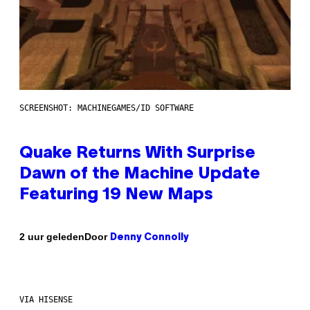
SCREENSHOT: MACHINEGAMES/ID SOFTWARE
Quake Returns With Surprise
Dawn of the Machine Update
Featuring 19 New Maps
Door
2 uur geleden
Denny Connolly
VIA HISENSE