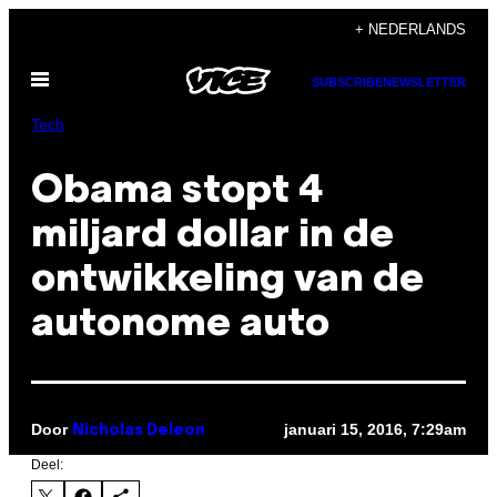
Ga
+ NEDERLANDS
naar
Open
de
SUBSCRIBE
NEWSLETTER
menu
inhoud
Tech
Obama stopt 4
miljard dollar in de
ontwikkeling van de
autonome auto
Door
januari 15, 2016, 7:29am
Nicholas Deleon
Deel: