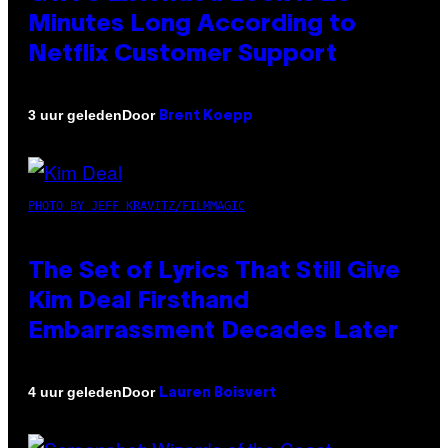
Minutes Long According to
Netflix Customer Support
Door
3 uur geleden
Brent Koepp
PHOTO BY JEFF KRAVITZ/FILMMAGIC
The Set of Lyrics That Still Give
Kim Deal Firsthand
Embarrassment Decades Later
Door
4 uur geleden
Lauren Boisvert