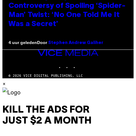
Controversy of Spoiling ‘Spider-
Man’ Twist: ‘No One Told Me It
Was a Secret’
Door
4 uur geleden
Stephen Andrew Galiher
VICE
MEDIA
INSTAGRAM
TIKTOK
YOUTUBE
© 2026 VICE DIGITAL PUBLISHING, LLC
×
KILL THE ADS FOR
JUST $2 A MONTH