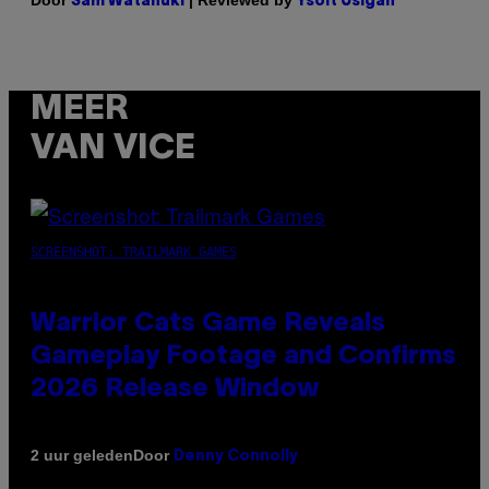
Door
| Reviewed by
Sam Watanuki
Ysolt Usigan
MEER
VAN VICE
SCREENSHOT: TRAILMARK GAMES
Warrior Cats Game Reveals
Gameplay Footage and Confirms
2026 Release Window
Door
2 uur geleden
Denny Connolly