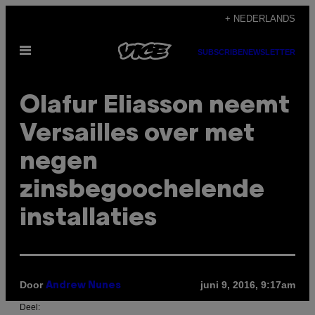
Ga
+ NEDERLANDS
naar
Open
de
SUBSCRIBE
NEWSLETTER
menu
inhoud
Olafur Eliasson neemt
Versailles over met
negen
zinsbegoochelende
installaties
Door
juni 9, 2016, 9:17am
Andrew Nunes
Deel: