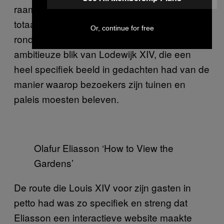
raam. Als je er doorheen kijkt, zie je een
totaal vervormde versie van de omgeving
Or, continue for free
rond het paleis, als een weergave van de
ambitieuze blik van Lodewijk XIV, die een
heel specifiek beeld in gedachten had van de
manier waarop bezoekers zijn tuinen en
paleis moesten beleven.
Olafur Eliasson ‘How to View the
Gardens’
De route die Louis XIV voor zijn gasten in
petto had was zo specifiek en streng dat
Eliasson een interactieve website maakte