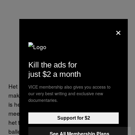
×
Olafur Eliasson, The Gaze of
Kill the ads for
Versailles, 2016
just $2 a month
Het laatste kunstwerk waar bezoekers mee te
VICE membership also gives you access to
our very best writing and exclusive new
maken krijgen is
. Het
The Gaze of Versailles
documentaries.
is het kleinste werk, maar misschien ook het
meest unieke. Eliasson gaat ermee verder op
Support for $2
het thema ‘reflectie.’ Hij plaatste twee gouden
ballen met daarin een vissenkomlens in een
See All Membership Plans