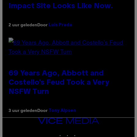
Impact Site Looks Like Now.
Door
2 uur geleden
Luis Prada
69 Years Ago, Abbott and
Costello’s Feud Took a Very
NSFW Turn
Door
3 uur geleden
Tony Alpsen
VICE
MEDIA
INSTAGRAM
TIKTOK
YOUTUBE