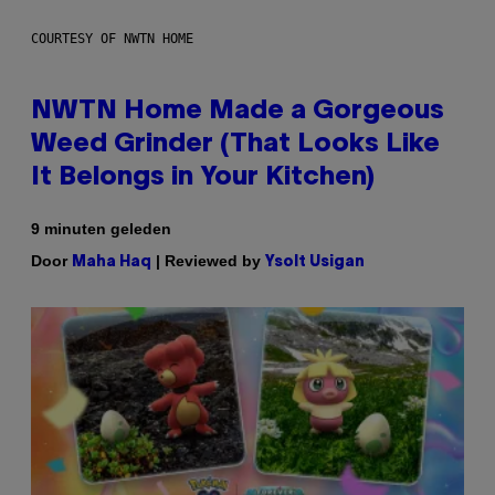
COURTESY OF NWTN HOME
NWTN Home Made a Gorgeous
Weed Grinder (That Looks Like
It Belongs in Your Kitchen)
9 minuten geleden
Door
| Reviewed by
Maha Haq
Ysolt Usigan