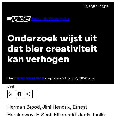
Ga
+ NEDERLANDS
naar
Open
Subscribe
Newsletter
de
menu
inhoud
Onderzoek wijst uit
dat bier creativiteit
kan verhogen
Door
augustus 21, 2017, 10:43am
Alex Swerdloff
Deel:
Herman Brood, Jimi Hendrix, Ernest
Hemingway, F. Scott Fitzgerald, Janis Joplin,