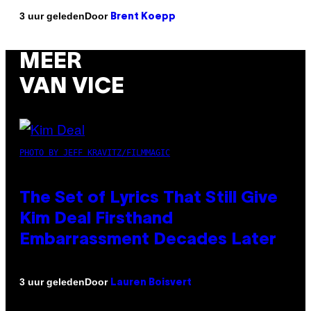
Door
3 uur geleden
Brent Koepp
MEER
VAN VICE
PHOTO BY JEFF KRAVITZ/FILMMAGIC
The Set of Lyrics That Still Give
Kim Deal Firsthand
Embarrassment Decades Later
Door
3 uur geleden
Lauren Boisvert