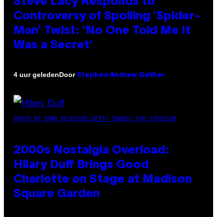
Steve Lacy Responds to
Controversy of Spoiling ‘Spider-
Man’ Twist: ‘No One Told Me It
Was a Secret’
Door
4 uur geleden
Stephen Andrew Galiher
PHOTO BY EMMA MCINTYRE/GETTY IMAGES FOR SIRIUSXM
2000s Nostalgia Overload:
Hilary Duff Brings Good
Charlotte on Stage at Madison
Square Garden