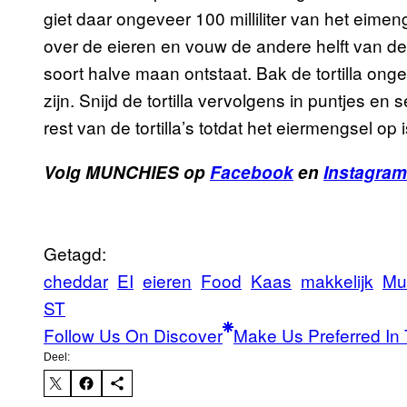
giet daar ongeveer 100 milliliter van het eime
over de eieren en vouw de andere helft van de 
soort halve maan ontstaat. Bak de tortilla ong
zijn. Snijd de tortilla vervolgens in puntjes en
rest van de tortilla’s totdat het eiermengsel op i
Volg MUNCHIES op
Facebook
en
Instagram
Getagd:
cheddar
EI
eieren
Food
Kaas
makkelijk
Mu
ST
Follow Us On Discover
Make Us Preferred In 
Deel: