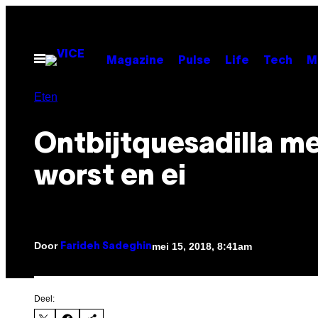
Ga
naar
de
Open
Magazine
Pulse
Life
Tech
M
menu
inhoud
Eten
Ontbijtquesadilla m
worst en ei
Door
mei 15, 2018, 8:41am
Farideh Sadeghin
Deel: