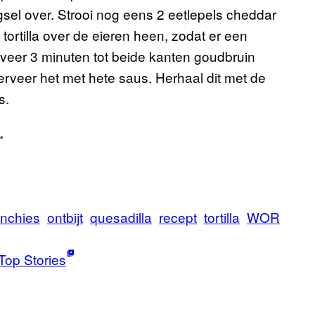
ngsel over. Strooi nog eens 2 eetlepels cheddar
tortilla over de eieren heen, zodat er een
eveer 3 minuten tot beide kanten goudbruin
 serveer het met hete saus. Herhaal dit met de
s.
.
nchies
ontbijt
quesadilla
recept
tortilla
WOR
Top Stories