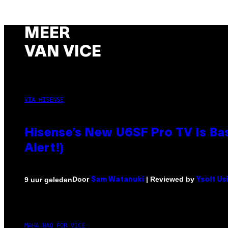
MEER
VAN VICE
VIA HISENSE
Hisense’s New U6SF Pro TV Is Bas
Alert!)
Door
| Reviewed by
9 uur geleden
Sam Watanuki
Ysolt Us
MAHA HAQ FOR VICE