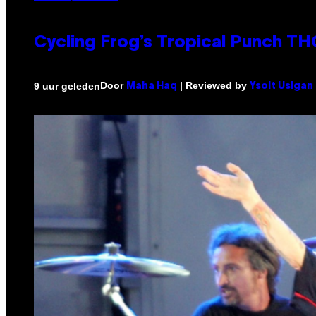
Cycling Frog’s Tropical Punch THC
Door
| Reviewed by
9 uur geleden
Maha Haq
Ysolt Usigan