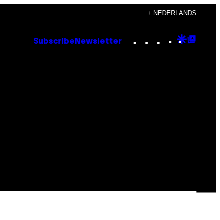
+ NEDERLANDS
Instagram
TikTok
YouTube
Google
Goog
Subscribe
Newsletter
Discove
Top
Posts