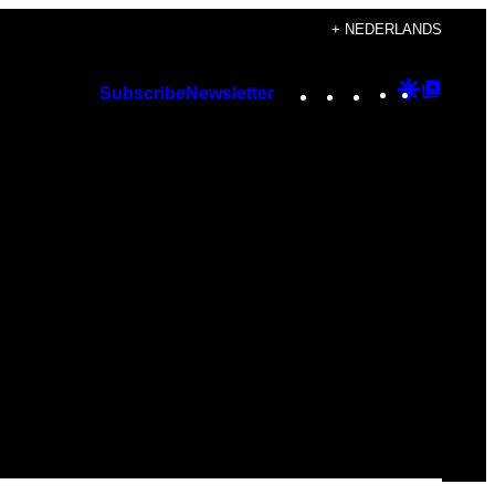
+ NEDERLANDS
Instagram
TikTok
YouTube
Google
Googl
Subscribe
Newsletter
Discover
Top
Posts