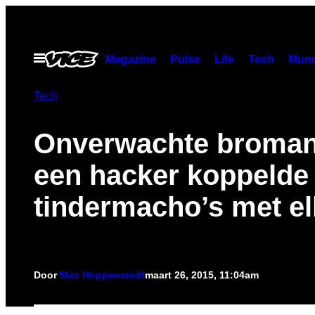
Ga
naar
de
Open
Magazine
Pulse
Life
Tech
Munc
menu
inhoud
Tech
Onverwachte broman
een hacker koppelde
tindermacho’s met el
Door
Max Hoppenstedt
maart 26, 2015, 11:04am