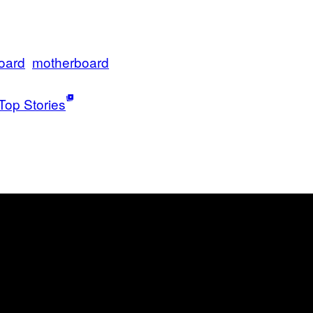
oard
motherboard
Top Stories