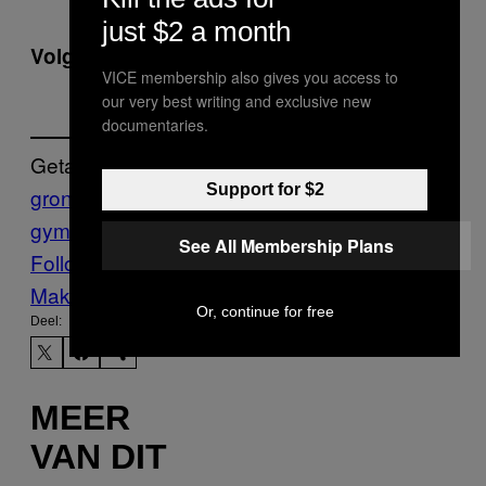
just $2 a month
Volg OOST via
Facebook
//
website
VICE membership also gives you access to
our very best writing and exclusive new
documentaries.
Getagd:
Support for $2
groningen
nieuwe club
oost
the
gym
Thump
See All Membership Plans
Follow Us On Discover
Make Us Preferred In Top Stories
Or, continue for free
Deel:
MEER
VAN DIT