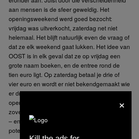
aan mensen is de sfeer geweldig. Het
openingsweekend werd goed bezocht:
vrijdag was uitverkocht, zaterdag net niet
helemaal. Het blijft natuurlijk even de vraag of
dat ze elk weekend gaat lukken. Het idee van
OOST is in elk geval dat ze op vrijdag een
grote naam boeken, en de entree rond de
tien euro ligt. Op zaterdag betaal je drie of
vier euro en wordt er niet bekendgemaakt wie
er draait. Als ze zo doorgaan als met dit
×
openingsweekend, denk ik dat ze zich niet
zoveel zorgen hoeven te maken. Groningen
– en heel Nederland eigenlijk – heeft er qua
potentie een geweldige club bij.
Kill the ads for