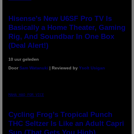
Hisense’s New U6SF Pro TV Is
Basically a Home Theater, Gaming
Rig, And Soundbar In One Box
(Deal Alert!)
10 uur geleden
Door
Sam Watanuki
| Reviewed by
Ysolt Usigan
MAHA HAQ FOR VICE
Cycling Frog’s Tropical Punch
THC Seltzer Is Like an Adult Capri
Sun (That Gets You High)