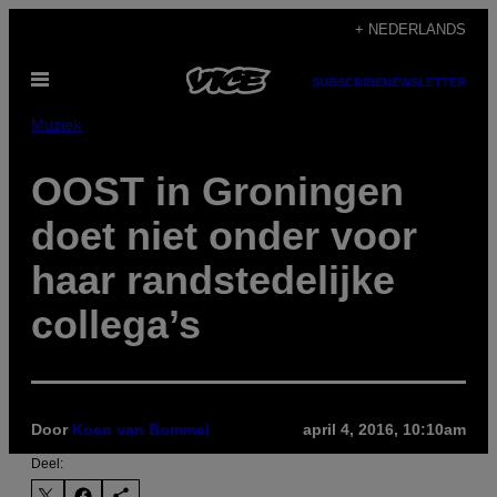
Ga
+ NEDERLANDS
naar
Open
de
SUBSCRIBE
NEWSLETTER
menu
inhoud
Muziek
​OOST in Groningen
doet niet onder voor
haar randstedelijke
collega’s
Door
Koen van Bommel
april 4, 2016, 10:10am
Deel: