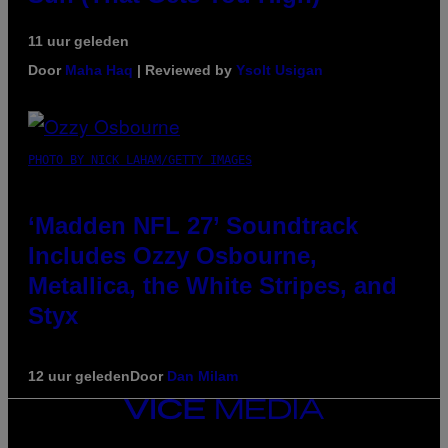
11 uur geleden
Door
Maha Haq
| Reviewed by
Ysolt Usigan
PHOTO BY NICK LAHAM/GETTY IMAGES
‘Madden NFL 27’ Soundtrack
Includes Ozzy Osbourne,
Metallica, the White Stripes, and
Styx
12 uur geleden
Door
Dan Milam
VICE
MEDIA
INSTAGRAM
TIKTOK
YOUTUBE