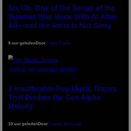
So, Uh, One of the Songs of the
Summer Was Made With AI After
All—and the Artist Is Not Sorry
9 uur geleden
Door
Caleb Catlin
(PHOTO BY MARC BROUSSELY/REDFERNS)
3 Insufferable Pop Music Tropes
That Predate the Gen Alpha
Melody
10 uur geleden
Door
Lauren Boisvert