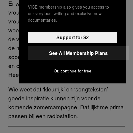
Er werken 27 dj’s bij 538, en geen daarvan is
VICE membership also gives you access to
vrouw. Bij heel Talpa Network werken wel
our very best writing and exclusive new
vrouwen, maar hoeveel precies kan de
documentaries.
woordvoerder me niet vertellen. Wel nog dat
de vrouwen-wc’s anders gestyled zijn dan bij
Support for $2
de mannen. “De vrouwentoiletten zijn een
See All Membership Plans
soort theaterhokjes, met spiegels en blikjes
en colaflesjes op de muur, en songteksten.
Or, continue for free
Heel kleurrijk, zoals overal in ons gebouw.”
Wie weet dat ‘kleurrijk’ en ‘songteksten’
goede inspiratie kunnen zijn voor de
komende zomercampagne. Dat lijkt me prima
passen bij een radiostation.