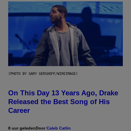
(PHOTO BY GARY GERSHOFF/WIREIMAGE)
On This Day 13 Years Ago, Drake
Released the Best Song of His
Career
8 uur geleden
Door
Caleb Catlin