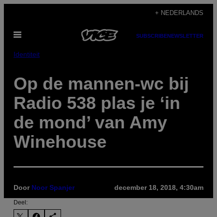
Ga
+ NEDERLANDS
naar
Open
de
SUBSCRIBE
NEWSLETTER
menu
inhoud
Identiteit
Op de mannen-wc bij
Radio 538 plas je ‘in
de mond’ van Amy
Winehouse
Door
Noor Spanjer
december 18, 2018, 4:30am
Deel: