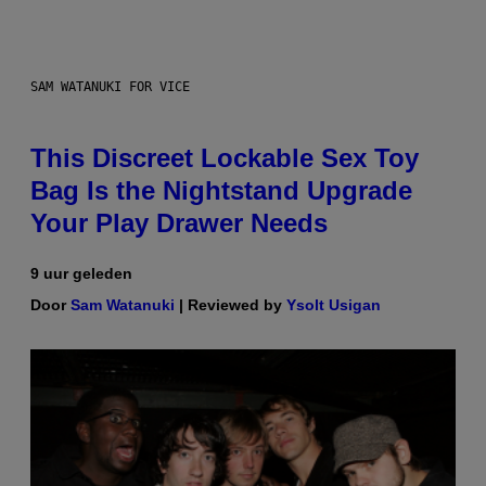
SAM WATANUKI FOR VICE
This Discreet Lockable Sex Toy
Bag Is the Nightstand Upgrade
Your Play Drawer Needs
9 uur geleden
Door
Sam Watanuki
| Reviewed by
Ysolt Usigan