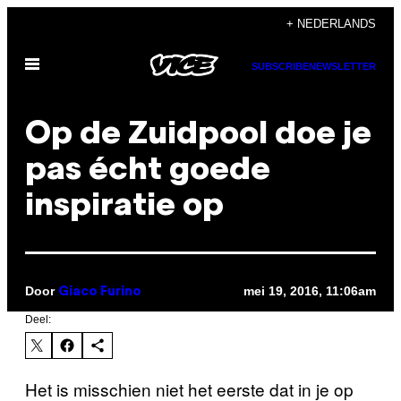
Ga
+ NEDERLANDS
naar
Open
de
SUBSCRIBE
NEWSLETTER
menu
inhoud
Op de Zuidpool doe je
pas écht goede
inspiratie op
Door
mei 19, 2016, 11:06am
Giaco Furino
Deel:
Het is misschien niet het eerste dat in je op