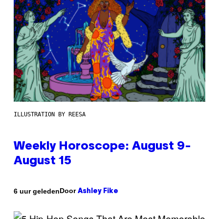
ILLUSTRATION BY REESA
Weekly Horoscope: August 9-
August 15
Door
6 uur geleden
Ashley Fike