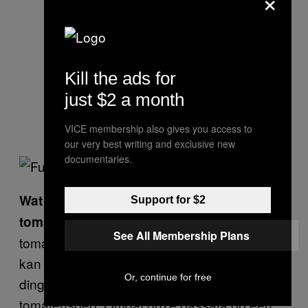
×
Kill the ads for
just $2 a month
VICE membership also gives you access to
our very best writing and exclusive new
documentaries.
Wat doen jullie nou precies met de
Support for $2
We maken passata, dit is de
tomaten?
See All Membership Plans
tomatensaus die je op je pizza smeert. Je
kan het overigens ook voor heel veel andere
Or, continue for free
dingen gebruiken, zoals pastasaus. Of
tomatensoep. Omdat onze passata op een