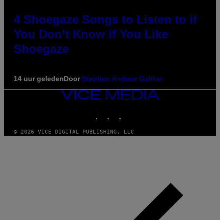
4 Shoegaze Songs to Listen to if
You Don’t Know if You Like
Shoegaze
14 uur geleden
Door
Stephen Andrew Galiher
VICE
MEDIA
INSTAGRAM
TIKTOK
YOUTUBE
© 2026 VICE DIGITAL PUBLISHING, LLC