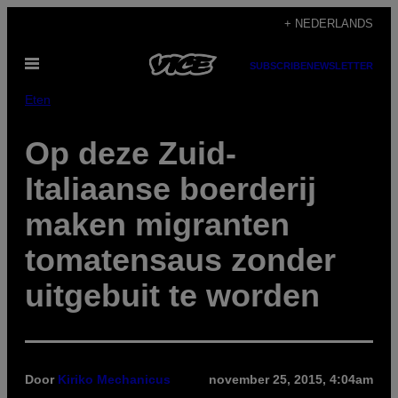
Ga
+ NEDERLANDS
naar
Open
de
SUBSCRIBE
NEWSLETTER
menu
inhoud
Eten
Op deze Zuid-
Italiaanse boerderij
maken migranten
tomatensaus zonder
uitgebuit te worden
Door
Kiriko Mechanicus
november 25, 2015, 4:04am