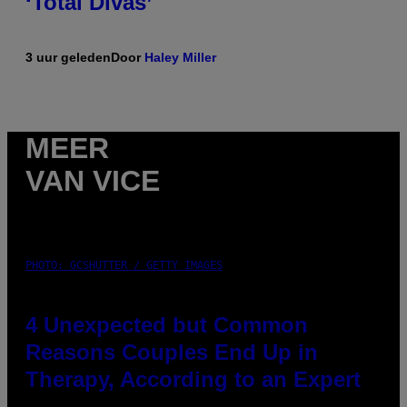
‘Total Divas’
3 uur geleden
Door
Haley Miller
MEER
VAN VICE
PHOTO: GCSHUTTER / GETTY IMAGES
4 Unexpected but Common
Reasons Couples End Up in
Therapy, According to an Expert