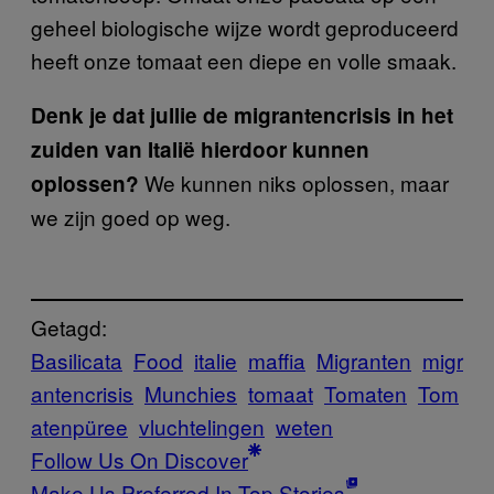
geheel biologische wijze wordt geproduceerd
heeft onze tomaat een diepe en volle smaak.
Denk je dat jullie de migrantencrisis in het
zuiden van Italië hierdoor kunnen
We kunnen niks oplossen, maar
oplossen?
we zijn goed op weg.
Getagd:
Basilicata
Food
italie
maffia
Migranten
migr
antencrisis
Munchies
tomaat
Tomaten
Tom
atenpüree
vluchtelingen
weten
Follow Us On Discover
Make Us Preferred In Top Stories