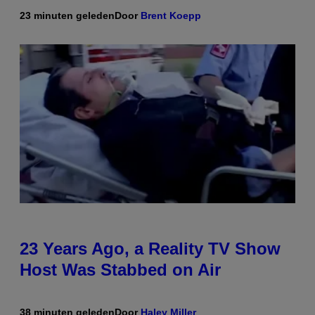
23 minuten geleden
Door
Brent Koepp
23 Years Ago, a Reality TV Show
Host Was Stabbed on Air
38 minuten geleden
Door
Haley Miller