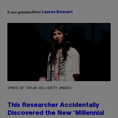
Door
5 uur geleden
Lauren Boisvert
(PHOTO BY TAYLOR HILL/GETTY IMAGES)
This Researcher Accidentally
Discovered the New ‘Millennial