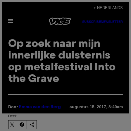
Ga
+ NEDERLANDS
naar
Open
de
SUBSCRIBE
NEWSLETTER
menu
inhoud
Op zoek naar mijn
innerlijke duisternis
op metalfestival Into
the Grave
Door
augustus 15, 2017, 8:40am
Emma van den Berg
Deel: