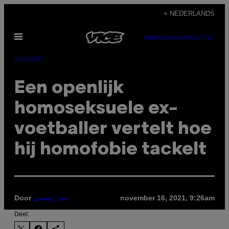
Ga
+ NEDERLANDS
naar
Open
de
SUBSCRIBE
NEWSLETTER
menu
inhoud
Identiteit
Een openlijk
homoseksuele ex-
voetballer vertelt hoe
hij homofobie tackelt
Door
november 16, 2021, 9:26am
منذر تونسي
Deel: