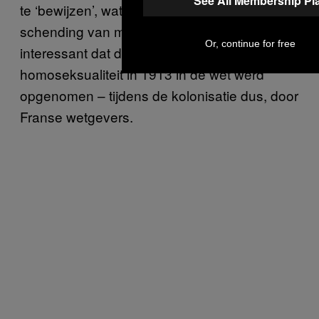
See All Membership Pl
te ‘bewijzen’, wat natuurlijk een duidelijk
schending van mensenrechten is. Het is ook
Or, continue for free
interessant dat de criminalisering van
homoseksualiteit in 1913 in de wet werd
opgenomen – tijdens de kolonisatie dus, door
Franse wetgevers.