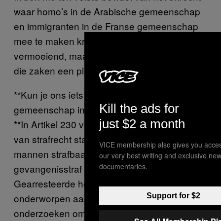
waar homo’s in de Arabische gemeenschap
en immigranten in de Franse gemeenschap
mee te maken krijgen. Dat is moeilijk en
vermoeiend, maar door te schrijven heb ik al
die zaken een plekje kunnen geven.
**Kun je ons iets vertellen over de lhbti-
Kill the ads for
gemeenschap in Tunesië?
just $2 a month
**In Artikel 230 van het Tunesische wetboek
van strafrecht staat dat sodomie tussen
VICE membership also gives you acces
mannen strafbaar is en drie jaar
our very best writing and exclusive ne
documentaries.
gevangenisstraf kan opleveren.
Gearresteerde homoseksuelen worden
onderworpen aan vernederende rectale
Support for $2
onderzoeken om de aantijgingen tegen hen