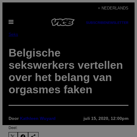
Ga
+ NEDERLANDS
naar
Open
de
SUBSCRIBE
NEWSLETTER
menu
inhoud
Seks
Belgische
sekswerkers vertellen
over het belang van
orgasmes faken
Door
Kathleen Wuyard
juli 15, 2020, 12:00pm
Deel: