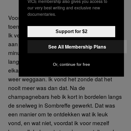
VICE membership also gives you access to
our very best writing and exclusive new
documentaries.
Voor mij begon het allemaal in januari 2017,
toen ik begon te werken in champagnebars.
Support for $2
Ik verschoot toen ik hoorde dat ze blowjobs
aan de klanten aanboden. Die duurden 15
See All Membership Plans
minuten en dan basta: klanten wilden
langskomen, afgezogen worden, niets met
Or, continue for free
elkaar te maken hebben en dan gewoon
weer weggaan. Ik vond het zonde dat het
nooit meer was dan dat. Na de
champagnebars heb ik kort in bordelen langs
de snelweg in Sombreffe gewerkt. Dat was
een manier om te ontdekken wat ik leuk
vond, en wat niet, voordat ik voor mezelf