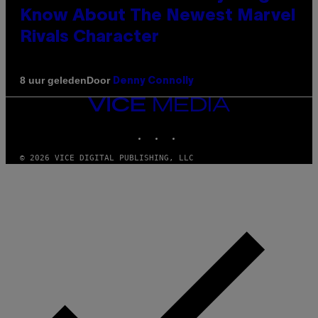
Know About The Newest Marvel
Rivals Character
Door
8 uur geleden
Denny Connolly
VICE
MEDIA
INSTAGRAM
TIKTOK
YOUTUBE
© 2026 VICE DIGITAL PUBLISHING, LLC