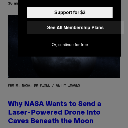
Door
36 minuten geleden
Caleb Catlin
Support for $2
See All Membership Plans
Or, continue for free
PHOTO: NASA; DR PIXEL / GETTY IMAGES
Why NASA Wants to Send a
Laser-Powered Drone Into
Caves Beneath the Moon