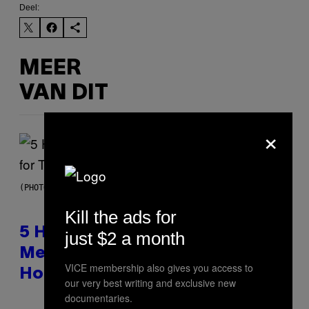
Deel:
MEER
VAN DIT
×
(PHOTO BY STEVE GRANITZ/WIREIMAGE)
Kill the ads for
5 Hip-Hop Songs That Are Most
just $2 a month
Memorable for Their Classic
VICE membership also gives you access to
Hooks
our very best writing and exclusive new
documentaries.