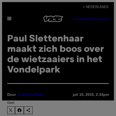
Ga
+ NEDERLANDS
naar
Open
de
SUBSCRIBE
NEWSLETTER
menu
inhoud
Paul Slettenhaar
maakt zich boos over
de wietzaaiers in het
Vondelpark
Door
juli 15, 2015, 2:33pm
Twan Stoffels
Deel: