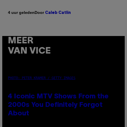
Door
4 uur geleden
Caleb Catlin
MEER
VAN VICE
PHOTO: PETER KRAMER / GETTY IMAGES
4 Iconic MTV Shows From the
2000s You Definitely Forgot
About