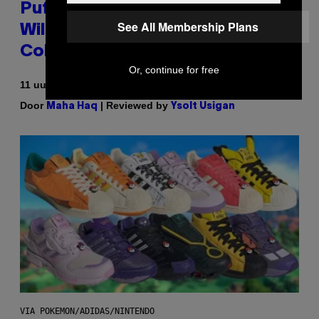
Puffco Went Full Gamer With Its
See All Membership Plans
Wild New Plasma Peak Pro
Colorway
Or, continue for free
11 uur geleden
Door
| Reviewed by
Maha Haq
Ysolt Usigan
VIA POKEMON/ADIDAS/NINTENDO