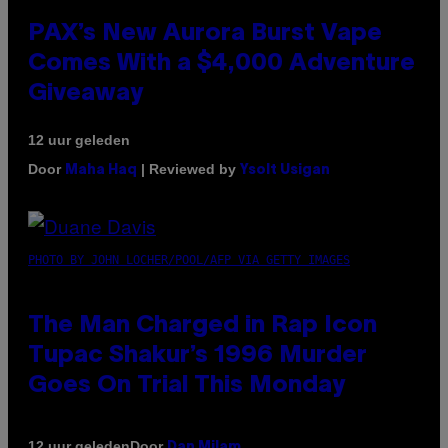
PAX’s New Aurora Burst Vape
Comes With a $4,000 Adventure
Giveaway
12 uur geleden
Door
| Reviewed by
Maha Haq
Ysolt Usigan
PHOTO BY JOHN LOCHER/POOL/AFP VIA GETTY IMAGES
The Man Charged in Rap Icon
Tupac Shakur’s 1996 Murder
Goes On Trial This Monday
Door
12 uur geleden
Dan Milam