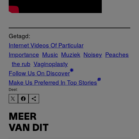
Getagd:
Internet Videos Of Particular
Importance
Music
Muziek
Noisey
Peaches
the rub
Vaginoplasty
Follow Us On Discover
Make Us Preferred In Top Stories
Deel:
MEER
VAN DIT