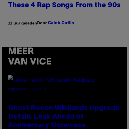
These 4 Rap Songs From the 90s
Door
11 uur geleden
Caleb Catlin
MEER
VAN VICE
SCREENSHOT: UBISOFT
Ghost Recon Wildlands Upgrade
Details Leak Ahead of
Anniversary Showcase