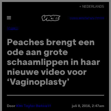
Ga
+ NEDERLANDS
naar
Open
de
SUBSCRIBE
NEWSLETTER
menu
inhoud
Muziek
Peaches brengt een
ode aan grote
schaamlippen in haar
nieuwe video voor
‘Vaginoplasty’
Door
juli 8, 2016, 2:47am
Kim Taylor Bennett