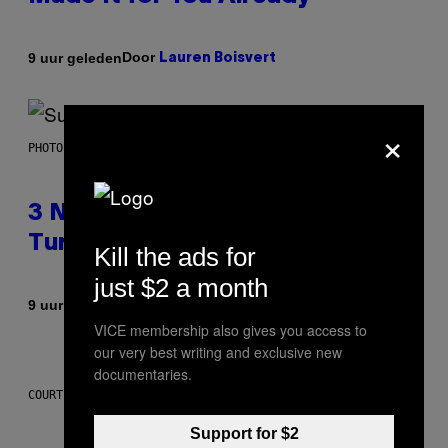
Door
9 uur geleden
Lauren Boisvert
×
PHOTO BY NIELS VAN IPEREN/GETTY IMAGES
3 No-Skip Britpop Albums
Turning 30 This Year
Kill the ads for
just $2 a month
Door
9 uur geleden
Dan Milam
VICE membership also gives you access to
our very best writing and exclusive new
documentaries.
COURTESY OF PUFFCO
Support for $2