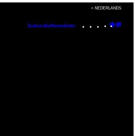
+ NEDERLANDS
Instagram
TikTok
YouTube
Google
Googl
Subscribe
Newsletter
Discover
Top
Posts