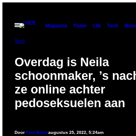
Ga
naar
de
Open
Magazine
Pulse
Life
Tech
Munc
menu
inhoud
Tech
Overdag is Neila
schoonmaker, ’s nach
ze online achter
pedoseksuelen aan
Door
Paul Boyer
augustus 25, 2022, 5:24am