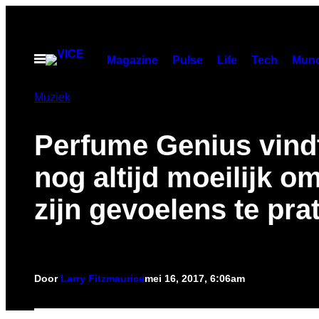
Ga
naar
de
Open
Magazine
Pulse
Life
Tech
Munc
menu
inhoud
Muziek
Perfume Genius vindt
nog altijd moeilijk o
zijn gevoelens te pra
Door
Larry Fitzmaurice
mei 16, 2017, 6:06am