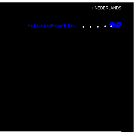
+ NEDERLANDS
Instagram
TikTok
YouTube
Google
Googl
Subscribe
Newsletter
Discover
Top
Posts