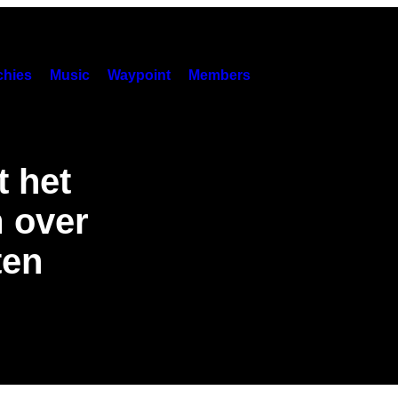
hies
Music
Waypoint
Members
 het
m over
ten