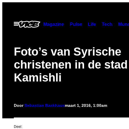
Ga
naar
de
Open
Magazine
Pulse
Life
Tech
Munc
menu
inhoud
Foto’s van Syrische
christenen in de stad
Kamishli
Door
Sebastian Backhaus
maart 1, 2016, 1:00am
Deel: