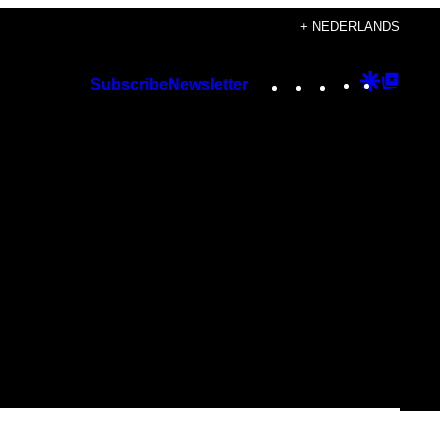
+ NEDERLANDS
Instagram
TikTok
YouTube
Google
Googl
Subscribe
Newsletter
Discover
Top
Posts