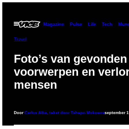
Ga
naar
de
Open
Magazine
Pulse
Life
Tech
Munc
menu
inhoud
Travel
Foto’s van gevonden
voorwerpen en verlo
mensen
Door
Carlos Alba, tekst door Tshepo Mokoena
september 1