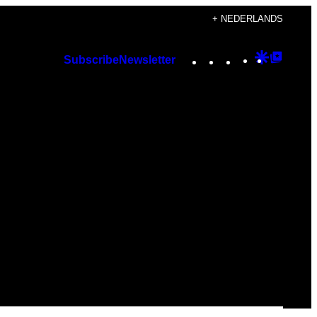
+ NEDERLANDS
Instagram
TikTok
YouTube
Google
Googl
Subscribe
Newsletter
Discover
Top
Posts