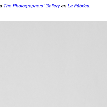
ia
The Photographers’ Gallery
en
La Fábrica
.