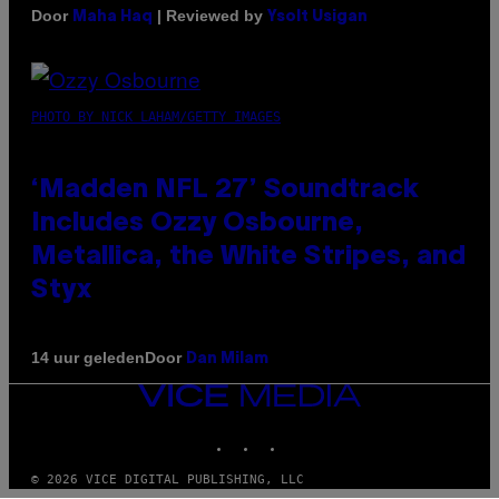
Door
| Reviewed by
Maha Haq
Ysolt Usigan
PHOTO BY NICK LAHAM/GETTY IMAGES
‘Madden NFL 27’ Soundtrack
Includes Ozzy Osbourne,
Metallica, the White Stripes, and
Styx
Door
14 uur geleden
Dan Milam
VICE
MEDIA
INSTAGRAM
TIKTOK
YOUTUBE
© 2026 VICE DIGITAL PUBLISHING, LLC