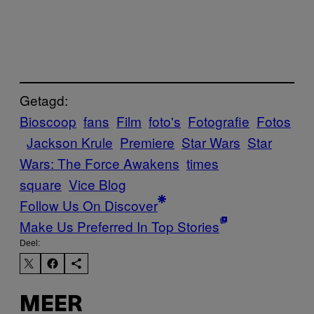
Getagd:
Bioscoop
fans
Film
foto's
Fotografie
Fotos
Jackson Krule
Premiere
Star Wars
Star
Wars: The Force Awakens
times
square
Vice Blog
Follow Us On Discover
Make Us Preferred In Top Stories
Deel:
MEER