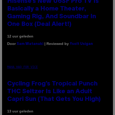
Hisense’s New U6SF Pro TV Is
Basically a Home Theater,
Gaming Rig, And Soundbar In
One Box (Deal Alert!)
12 uur geleden
Door
| Reviewed by
Sam Watanuki
Ysolt Usigan
MAHA HAQ FOR VICE
Cycling Frog’s Tropical Punch
THC Seltzer Is Like an Adult
Capri Sun (That Gets You High)
13 uur geleden