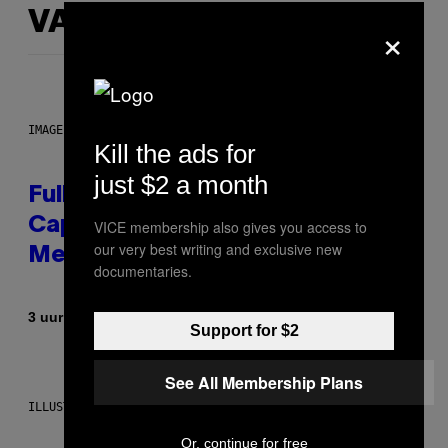
VAN DIT
×
IMAGE: NICK DOVE
Kill the ads for
just $2 a month
Fully-Automated Luxury Space
Capitalism—This Week on VICE:
VICE membership also gives you access to
our very best writing and exclusive new
Members Only
documentaries.
Door
3 uur geleden
Emma Garland
Support for $2
See All Membership Plans
ILLUSTRATION BY REESA.
Or, continue for free