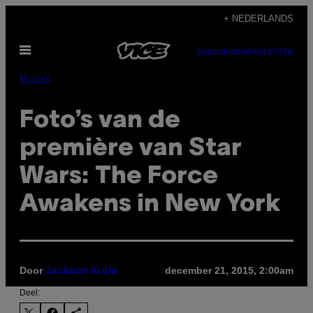
Ga
+ NEDERLANDS
naar
Open
de
SUBSCRIBE
NEWSLETTER
menu
inhoud
Muziek
Foto’s van de
première van Star
Wars: The Force
Awakens in New York
Door
december 21, 2015, 2:00am
Jackson Krule
Deel: