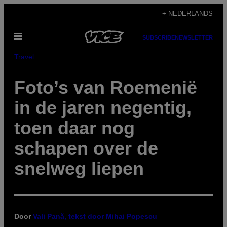
Ga
+ NEDERLANDS
naar
Open
de
SUBSCRIBE
NEWSLETTER
menu
inhoud
Travel
Foto’s van Roemenië
in de jaren negentig,
toen daar nog
schapen over de
snelweg liepen
Door
Vali Pană, tekst door Mihai Popescu