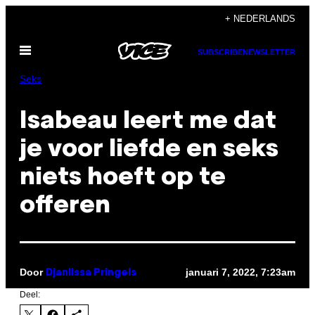
Ga
+ NEDERLANDS
naar
Open
de
SUBSCRIBE
NEWSLETTER
menu
inhoud
Seks
Isabeau leert me dat
je voor liefde en seks
niets hoeft op te
offeren
Door
januari 7, 2022, 7:23am
Djanlissa Pringels
Deel: