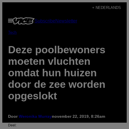
Ga
+ NEDERLANDS
naar
Open
Subscribe
Newsletter
de
menu
inhoud
Tech
Deze poolbewoners
moeten vluchten
omdat hun huizen
door de zee worden
opgeslokt
Door
Weronika Murray
november 22, 2019, 8:26am
Deel: