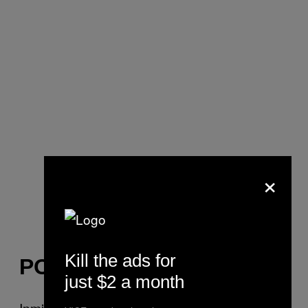
×
Kill the ads for
PORNOSTERREN
just $2 a month
Inmiddels kwamen er ook de eerste kapers