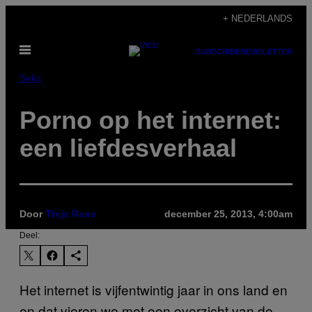
Ga
+ NEDERLANDS
naar
Open
de
SUBSCRIBE
NEWSLETTER
menu
inhoud
Seks
Porno op het internet:
een liefdesverhaal
Door
Thijs Roes
december 25, 2013, 4:00am
Deel:
Het internet is vijfentwintig jaar in ons land en
en dat vieren we met een overzicht van de