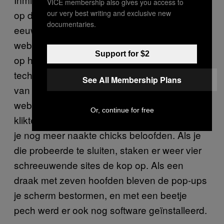
VICE membership also gives you access to
our very best writing and exclusive new
op de kust. Zo tegen het einde van de vorige
documentaries.
eeuw werd er uitgevonden hoe je geile
websurfers eindeloos in cirkeltjes kon sturen
Support for $2
op het internet. Dat werkte als volgt: een
techneut schreef een script dat kleine foto’s
See All Membership Plans
van pornosites plukte en op een nieuwe
website zette. Zodra je op zo’n thumbnail
Or, continue for free
klikte, sprongen er drie pagina’s omhoog die
je nog meer naakte chicks beloofden. Als je
die probeerde te sluiten, staken er weer vier
schreeuwende sites de kop op. Als een
draak met zeven hoofden bleven de pop-ups
je scherm bestormen, en met een beetje
pech werd er ook nog software geïnstalleerd.