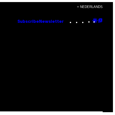
+ NEDERLANDS
Instagram
TikTok
YouTube
Google
Goog
Subscribe
Newsletter
Discove
Top
Posts