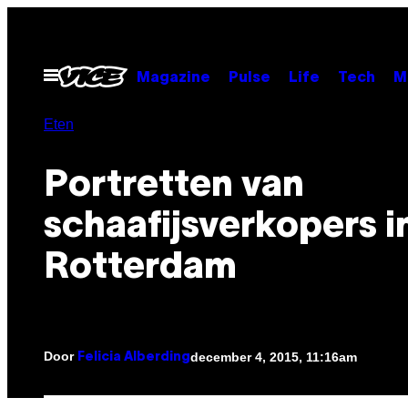
Ga
naar
de
Open
Magazine
Pulse
Life
Tech
M
menu
inhoud
Eten
Portretten van
schaafijsverkopers i
Rotterdam
Door
december 4, 2015, 11:16am
Felicia Alberding