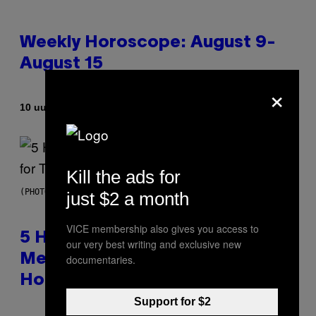
Weekly Horoscope: August 9-
August 15
×
Door
10 uur geleden
Ashley Fike
Kill the ads for
(PHOTO BY STEVE GRANITZ/WIREIMAGE)
just $2 a month
VICE membership also gives you access to
5 Hip-Hop Songs That Are Most
our very best writing and exclusive new
Memorable for Their Classic
documentaries.
Hooks
Support for $2