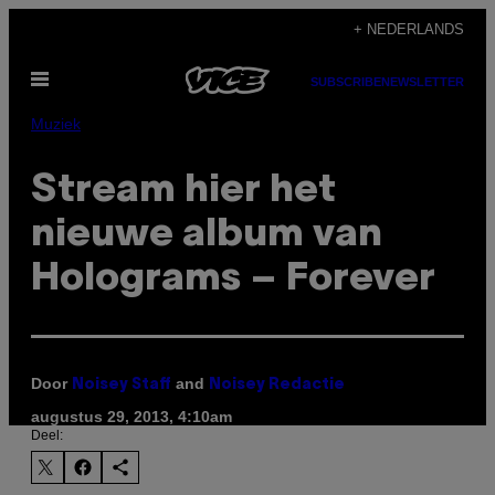
Ga
+ NEDERLANDS
naar
Open
de
SUBSCRIBE
NEWSLETTER
menu
inhoud
Muziek
Stream hier het
nieuwe album van
Holograms – Forever
Door
and
Noisey Staff
Noisey Redactie
augustus 29, 2013, 4:10am
Deel: