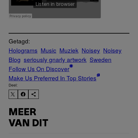
Getagd:
Holograms
Music
Muziek
Noisey
Noisey
Blog
seriously gnarly artwork
Sweden
Follow Us On Discover
Make Us Preferred In Top Stories
Deel:
MEER
VAN DIT