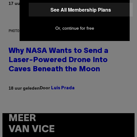
Door
17 uur geleden
Caleb Catlin
See All Membership Plans
Or, continue for free
PHOTO: NASA; DR PIXEL / GETTY IMAGES
Why NASA Wants to Send a
Laser-Powered Drone Into
Caves Beneath the Moon
Door
18 uur geleden
Luis Prada
MEER
VAN VICE