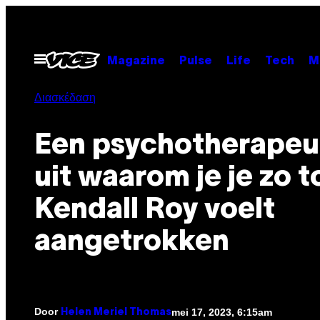
Ga
naar
de
Open
Magazine
Pulse
Life
Tech
M
menu
inhoud
Διασκέδαση
Een psychotherapeut
uit waarom je je zo t
Kendall Roy voelt
aangetrokken
Door
mei 17, 2023, 6:15am
Helen Meriel Thomas