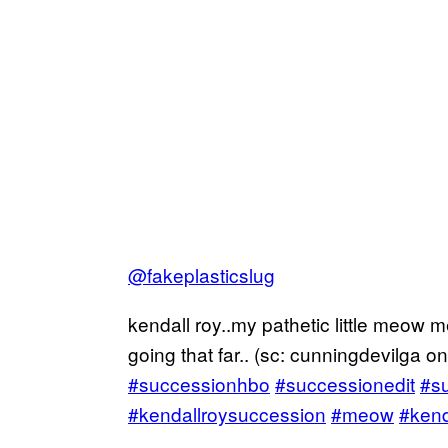
@fakeplasticslug
kendall roy..my pathetic little meow m
going that far.. (sc: cunningdevilga on 
#successionhbo
#successionedit
#s
#kendallroysuccession
#meow
#kend