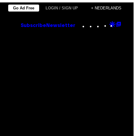
Go Ad Free
LOGIN / SIGN UP
+ NEDERLANDS
Instagram
TikTok
YouTube
Google
Goog
Subscribe
Newsletter
Discove
Top
Posts