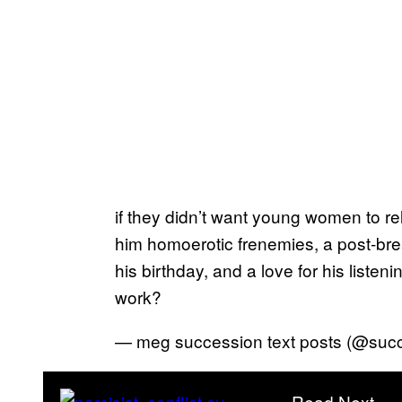
if they didn’t want young women to rel
him homoerotic frenemies, a post-bre
his birthday, and a love for his listenin
work?
— meg succession text posts (@suc
Read Next