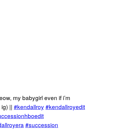
eow, my babygirl even if i’m
ig) ||
#kendallroy
#kendallroyedit
uccessionhboedit
allroyera
#succession