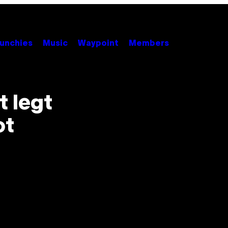
unchies
Music
Waypoint
Members
 legt
ot