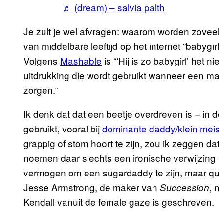
♬ (dream) – salvia palth
Je zult je wel afvragen: waarom worden zovee
van middelbare leeftijd op het internet “baby
Volgens
Mashable
is “‘Hij is zo babygirl’ het
uitdrukking die wordt gebruikt wanneer een man 
zorgen.”
Ik denk dat dat een beetje overdreven is – in
gebruikt, vooral bij
dominante daddy/klein mei
grappig of stom hoort te zijn, zou ik zeggen da
noemen daar slechts een ironische verwijzing na
vermogen om een sugardaddy te zijn, maar qua 
Jesse Armstrong, de maker van
, 
Succession
Kendall vanuit de female gaze is geschreven.