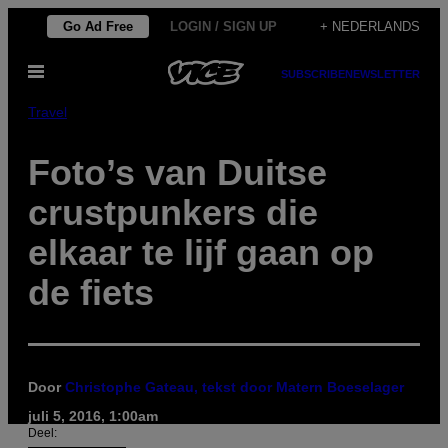
Ga
Go Ad Free
LOGIN / SIGN UP
+ NEDERLANDS
naar
Open
de
SUBSCRIBE
NEWSLETTER
menu
inhoud
Travel
Foto’s van Duitse
crustpunkers die
elkaar te lijf gaan op
de fiets
Door
Christophe Gateau, tekst door Matern Boeselager
juli 5, 2016, 1:00am
Deel: