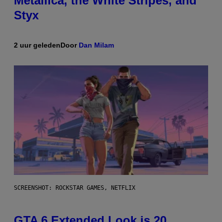
Metallica, the White Stripes, and
Styx
2 uur geleden
Door
Dan Milam
SCREENSHOT: ROCKSTAR GAMES, NETFLIX
GTA 6 Extended Look is 20