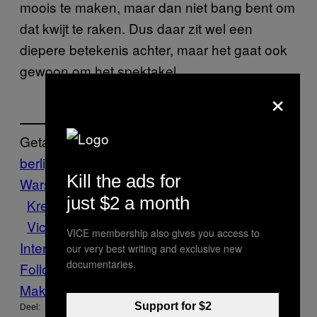
moois te maken, maar dan niet bang bent om
dat kwijt te raken. Dus daar zit wel een
diepere betekenis achter, maar het gaat ook
gewoon om het spektakel.
×
Getagd:
berlijn
Bike
Kill the ads for
Wars
crustpunk
Cultuur
fiets
fietsen
Fotos
just $2 a month
Kreuzberg
oorlog
punkers
Punks
reizen
Vice Blog
VICE Germany
VICE
VICE membership also gives you access to
International
our very best writing and exclusive new
documentaries.
Follow Us On Discover
Make Us Preferred In Top Stories
Support for $2
Deel: