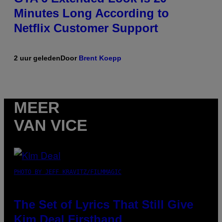
Minutes Long According to
Netflix Customer Support
2 uur geleden
Door
Brent Koepp
MEER
VAN VICE
PHOTO BY JEFF KRAVITZ/FILMMAGIC
The Set of Lyrics That Still Give
Kim Deal Firsthand