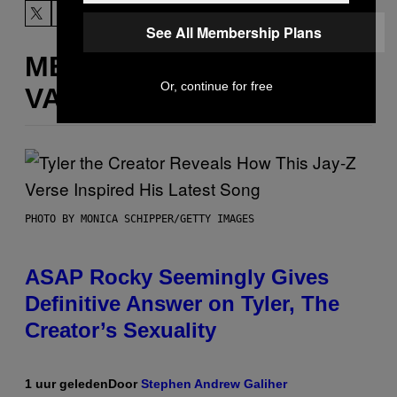
See All Membership Plans
MEER
Or, continue for free
VAN DIT
PHOTO BY MONICA SCHIPPER/GETTY IMAGES
ASAP Rocky Seemingly Gives
Definitive Answer on Tyler, The
Creator’s Sexuality
1 uur geleden
Door
Stephen Andrew Galiher