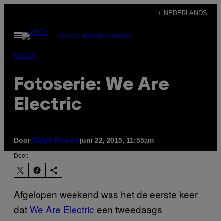
Ga
+ NEDERLANDS
naar
Open
Subscribe
Newsletter
de
menu
inhoud
Muziek
Fotoserie: We Are
Electric
Door
juni 22, 2015, 11:55am
Ralph Roelse
Deel:
Afgelopen weekend was het de eerste keer
dat
We Are Electric
een tweedaags