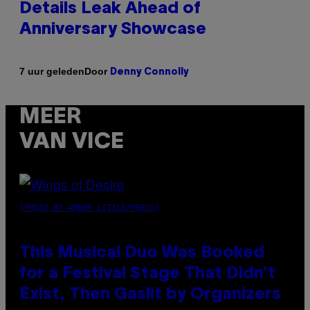
Details Leak Ahead of
Anniversary Showcase
Door
7 uur geleden
Denny Connolly
MEER
VAN VICE
(PHOTO BY AMBER LITTLE/PRESS)
This Musical Duo Was Booked
for a Festival Stage That Didn’t
Exist, Then Gaslit by Organizers