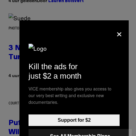
Door
4 uur geleden
Lauren Boisvert
×
PHOTO BY NIELS VAN IPEREN/GETTY IMAGES
3 No-Skip Britpop Albums
Turning 30 This Year
Kill the ads for
just $2 a month
Door
4 uur geleden
Dan Milam
VICE membership also gives you access to
our very best writing and exclusive new
documentaries.
COURTESY OF PUFFCO
Support for $2
Puffco Went Full Gamer With Its
Wild New Plasma Peak Pro
See All Membership Plans