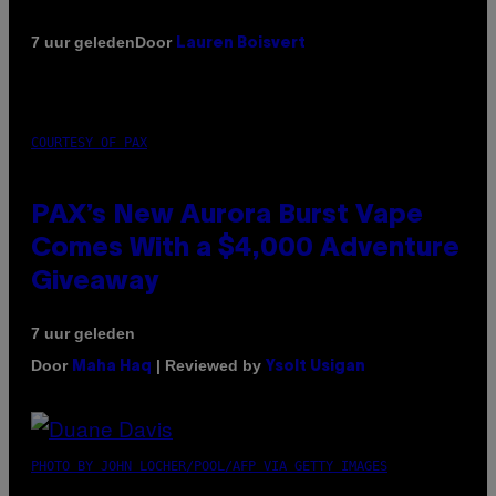
Door
7 uur geleden
Lauren Boisvert
COURTESY OF PAX
PAX’s New Aurora Burst Vape
Comes With a $4,000 Adventure
Giveaway
7 uur geleden
Door
| Reviewed by
Maha Haq
Ysolt Usigan
PHOTO BY JOHN LOCHER/POOL/AFP VIA GETTY IMAGES