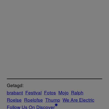
Getagd:
brabant
Festival
Fotos
Mojo
Ralph
Roelse
Roelofse
Thump
We Are Electric
Follow Us On Discover