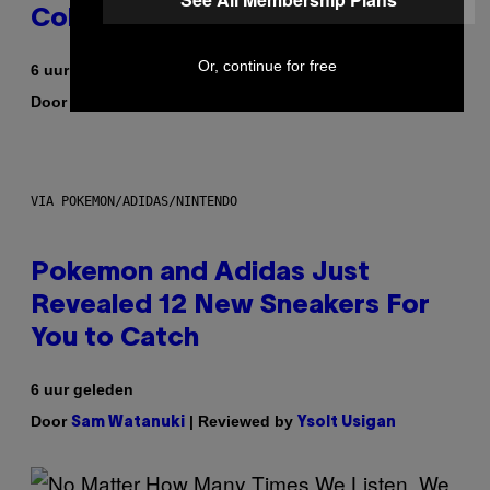
Colorway
Or, continue for free
6 uur geleden
Door
| Reviewed by
Maha Haq
Ysolt Usigan
VIA POKEMON/ADIDAS/NINTENDO
Pokemon and Adidas Just
Revealed 12 New Sneakers For
You to Catch
6 uur geleden
Door
| Reviewed by
Sam Watanuki
Ysolt Usigan