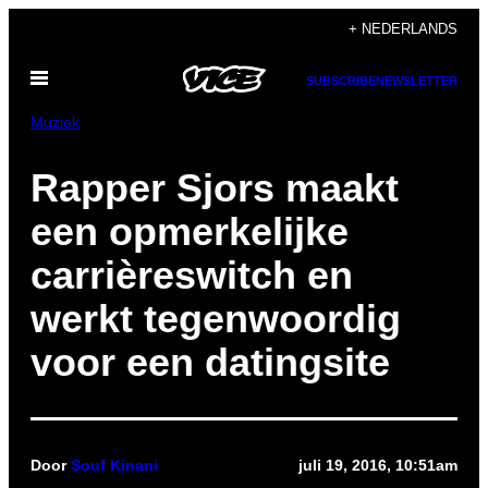
Ga
+ NEDERLANDS
naar
Open
de
SUBSCRIBE
NEWSLETTER
menu
inhoud
Muziek
Rapper Sjors maakt
een opmerkelijke
carrièreswitch en
werkt tegenwoordig
voor een datingsite
Door
Souf Kinani
juli 19, 2016, 10:51am