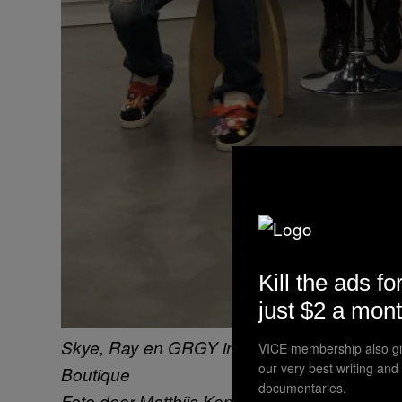
Kill the ads fo
just $2 a mon
Skye, Ray en GRGY in de SMIB
VICE membership also gi
our very best writing and
Boutique
documentaries.
Foto door Matthijs Koppert