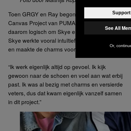
Toen GRGY en Ray begonnen aan het Blank
Support 
Canvas Project van PUMA, voelde het
See All Me
daarom logisch om Skye erbij te betrekken.
Skye werkte vooral intuïtief aan haar bijdrage
Or, continue
en maakte de charms voor de schoen.
“Ik werk eigenlijk altijd op gevoel. Ik kijk
gewoon naar de schoen en voel aan wat erbij
past. Ik was al bezig met charms en versierde
veters, dus dat kwam eigenlijk vanzelf samen
in dit project.”