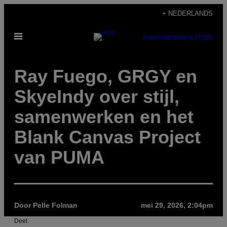
Ga
+ NEDERLANDS
naar
Open
de
SUBSCRIBE
NEWSLETTER
menu
inhoud
Ray Fuego, GRGY en
SkyeIndy over stijl,
samenwerken en het
Blank Canvas Project
van PUMA
Door Pelle Folman
mei 29, 2026, 2:04pm
Deel: