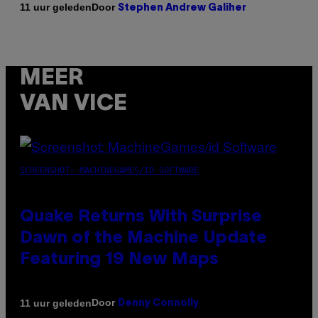
Door
11 uur geleden
Stephen Andrew Galiher
MEER
VAN VICE
SCREENSHOT: MACHINEGAMES/ID SOFTWARE
Quake Returns With Surprise
Dawn of the Machine Update
Featuring 19 New Maps
Door
11 uur geleden
Denny Connolly