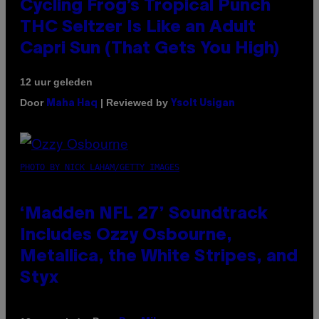
Cycling Frog’s Tropical Punch
THC Seltzer Is Like an Adult
Capri Sun (That Gets You High)
12 uur geleden
Door
| Reviewed by
Maha Haq
Ysolt Usigan
PHOTO BY NICK LAHAM/GETTY IMAGES
‘Madden NFL 27’ Soundtrack
Includes Ozzy Osbourne,
Metallica, the White Stripes, and
Styx