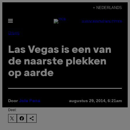
Ga
+ NEDERLANDS
naar
Open
de
SUBSCRIBE
NEWSLETTER
menu
inhoud
Drugs
Las Vegas is een van
de naarste plekken
op aarde
Door
augustus 29, 2014, 6:21am
Joie Pena
Deel: