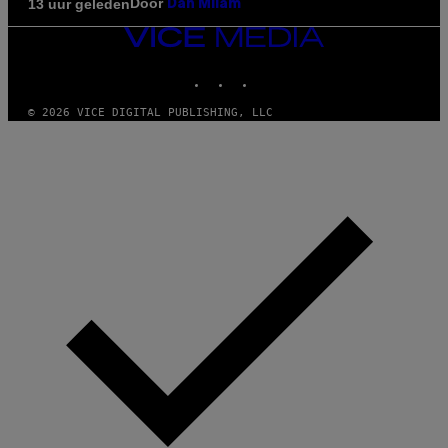
Door
13 uur geleden
Dan Milam
VICE
MEDIA
INSTAGRAM
TIKTOK
YOUTUBE
© 2026 VICE DIGITAL PUBLISHING, LLC