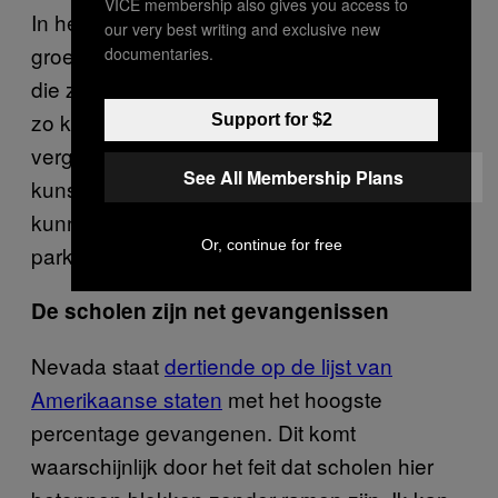
VICE membership also gives you access to
In het hart van de stad maakt een kleine
our very best writing and exclusive new
groep mensen de dienst uit: dat zijn mensen
documentaries.
die zoveel mogelijk winst willen maken in een
zo kort mogelijk tijdsbestek. Ik hoor de
Support for $2
vergaderingen al: “In plaats van dat we in
See All Membership Plans
kunsten en daklozenopvang investeren,
kunnen we beter gewoon nog een enorme
Or, continue for free
parkeerplaats bouwen.”
De scholen zijn net gevangenissen
Nevada staat
dertiende op de lijst van
Amerikaanse staten
met het hoogste
percentage gevangenen. Dit komt
waarschijnlijk door het feit dat scholen hier