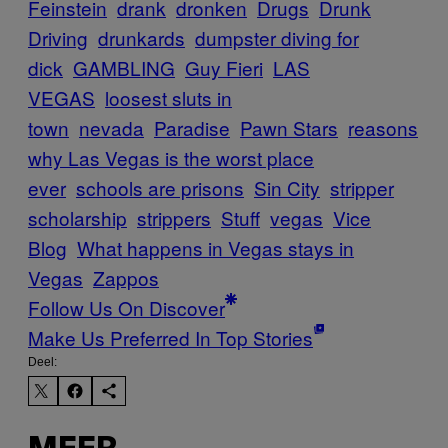
Feinstein
drank
dronken
Drugs
Drunk
Driving
drunkards
dumpster diving for
dick
GAMBLING
Guy Fieri
LAS
VEGAS
loosest sluts in
town
nevada
Paradise
Pawn Stars
reasons
why Las Vegas is the worst place
ever
schools are prisons
Sin City
stripper
scholarship
strippers
Stuff
vegas
Vice
Blog
What happens in Vegas stays in
Vegas
Zappos
Follow Us On Discover
Make Us Preferred In Top Stories
Deel: