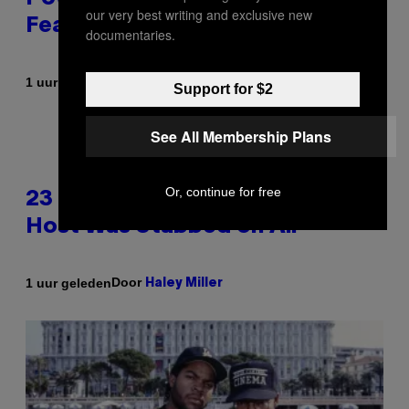
our very best writing and exclusive new
Featured Sprites
documentaries.
Door
1 uur geleden
Brent Koepp
Support for $2
See All Membership Plans
Or, continue for free
23 Years Ago, a Reality TV Show
Host Was Stabbed on Air
Door
1 uur geleden
Haley Miller