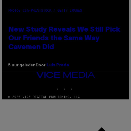
PHOTO: CSA-PRINTSTOCK / GETTY IMAGES
New Study Reveals We Still Pick
Our Friends the Same Way
Cavemen Did
Door
5 uur geleden
Luis Prada
VICE
MEDIA
INSTAGRAM
TIKTOK
YOUTUBE
© 2026 VICE DIGITAL PUBLISHING, LLC