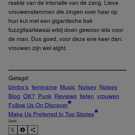
raakte van de intonatie van de zang. Lieve
vrouwenstemmen die zingen over haar op
hun kut met een gigantische bak
fuzzgitaarlawaai erbij doen gewoon iets voor
de man. Dus goed, voor deze ene keer dan:
vrouwen zijn wel aight.
Getagd:
bimbo’s
feminsme
Music
Noisey
Noisey
Blog
OK?
Punk
Reviews
tieten
vrouwen
Follow Us On Discover
Make Us Preferred In Top Stories
Deel: