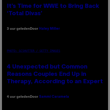
It’s Time for WWE to Bring Back
‘Total Divas’
Door
3 uur geleden
Haley Miller
PHOTO: GCSHUTTER / GETTY IMAGES
4 Unexpected but Common
Reasons Couples End Up in
Therapy, According to an Expert
Door
4 uur geleden
Sammi Caramela