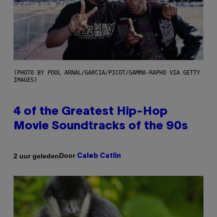
(PHOTO BY POOL ARNAL/GARCIA/PICOT/GAMMA-RAPHO VIA GETTY
IMAGES)
4 of the Greatest Hip-Hop
Movie Soundtracks of the 90s
Door
2 uur geleden
Caleb Catlin