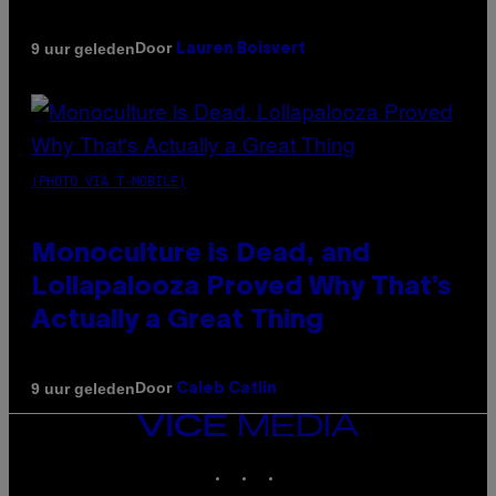
Door
9 uur geleden
Lauren Boisvert
(PHOTO VIA T-MOBILE)
Monoculture is Dead, and
Lollapalooza Proved Why That’s
Actually a Great Thing
Door
9 uur geleden
Caleb Catlin
VICE
MEDIA
INSTAGRAM
TIKTOK
YOUTUBE