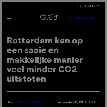
Ga
+ NEDERLANDS
naar
Open
de
SUBSCRIBE
NEWSLETTER
menu
inhoud
Tech
Rotterdam kan op
een saaie en
makkelijke manier
veel minder CO2
uitstoten
Door
november 2, 2016, 4:14am
Jordi Willemse