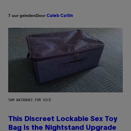
Door
7 uur geleden
Caleb Catlin
SAM WATANUKI FOR VICE
This Discreet Lockable Sex Toy
Bag Is the Nightstand Upgrade