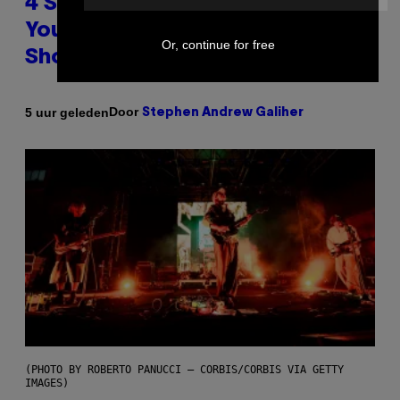
4 Shoegaze Songs to Listen to if
You Don’t Know if You Like
Or, continue for free
Shoegaze
Door
5 uur geleden
Stephen Andrew Galiher
(PHOTO BY ROBERTO PANUCCI – CORBIS/CORBIS VIA GETTY
IMAGES)