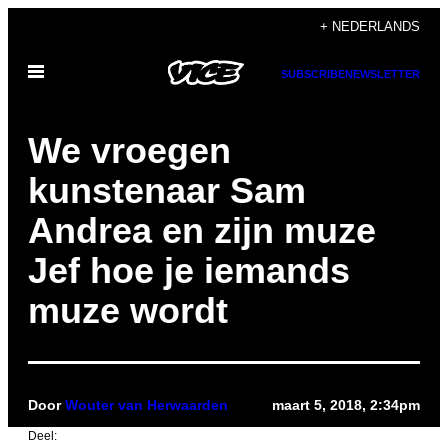
Ga
+ NEDERLANDS
naar
Open
de
SUBSCRIBE
NEWSLETTER
menu
inhoud
We vroegen
kunstenaar Sam
Andrea en zijn muze
Jef hoe je iemands
muze wordt
Door
Wouter van Herwaarden
maart 5, 2018, 2:34pm
Deel: