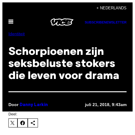
Ga
+ NEDERLANDS
naar
Open
de
SUBSCRIBE
NEWSLETTER
menu
inhoud
Identiteit
Schorpioenen zijn
seksbeluste stokers
die leven voor drama
Door
juli 21, 2018, 9:43am
Danny Larkin
Deel: