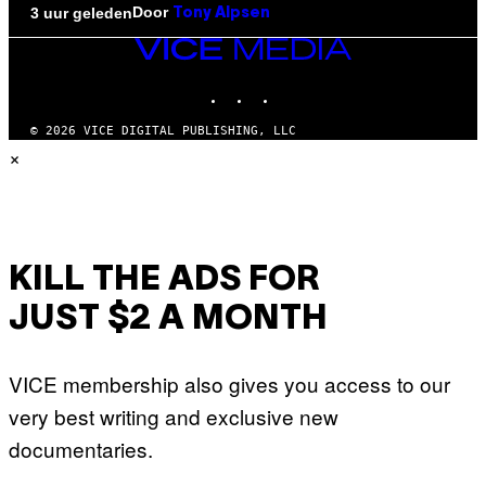
Door
3 uur geleden
Tony Alpsen
VICE
MEDIA
INSTAGRAM
TIKTOK
YOUTUBE
© 2026 VICE DIGITAL PUBLISHING, LLC
×
KILL THE ADS FOR
JUST $2 A MONTH
VICE membership also gives you access to our
very best writing and exclusive new
documentaries.