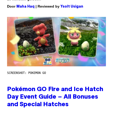
Door
| Reviewed by
Maha Haq
Ysolt Usigan
SCREENSHOT: POKEMON GO
Pokémon GO Fire and Ice Hatch
Day Event Guide – All Bonuses
and Special Hatches