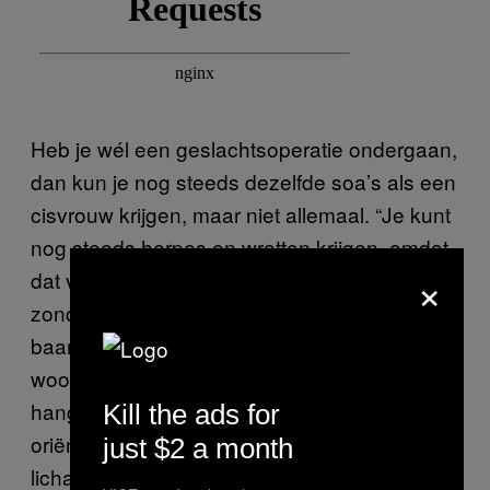
Heb je wél een geslachtsoperatie ondergaan,
dan kun je nog steeds dezelfde soa’s als een
cisvrouw krijgen, maar niet allemaal. “Je kunt
nog steeds herpes en wratten krijgen, omdat
×
dat via de huid wordt overgedragen. Maar
zonder baarmoeder kun je geen
baarmoederhalskanker krijgen.” Met andere
woorden: welke soa’s je precies kunt krijgen
hangt niet zozeer af van je seksuele
Kill the ads for
oriëntatie, maar van de manier waarop je
just $2 a month
lichaam in elkaar zit.