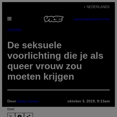
Ga
+ NEDERLANDS
naar
Open
de
SUBSCRIBE
NEWSLETTER
menu
inhoud
Identiteit
De seksuele
voorlichting die je als
queer vrouw zou
moeten krijgen
Door
Daisy Jones
oktober 3, 2019, 9:13am
Deel: