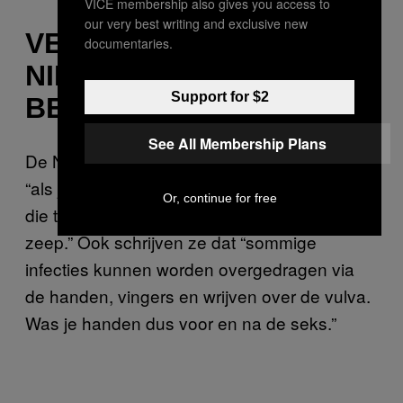
VICE membership also gives you access to
our very best writing and exclusive new
VERGEET VOORAL OOK
documentaries.
NIET JEZELF TE
Support for $2
BESCHERMEN
See All Membership Plans
De National Health Service
beveelt aan
dat
“als je gebruik maakt van seksspeeltjes, je
Or, continue for free
die tussendoor moet wassen met water en
zeep.” Ook schrijven ze dat “sommige
infecties kunnen worden overgedragen via
de handen, vingers en wrijven over de vulva.
Was je handen dus voor en na de seks.”