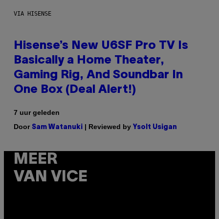
VIA HISENSE
Hisense’s New U6SF Pro TV Is
Basically a Home Theater,
Gaming Rig, And Soundbar In
One Box (Deal Alert!)
7 uur geleden
Door
| Reviewed by
Sam Watanuki
Ysolt Usigan
MEER
VAN VICE