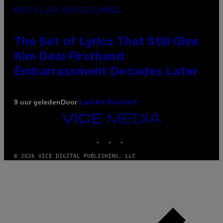
PHOTO BY JEFF KRAVITZ/FILMMAGIC
The Set of Lyrics That Still Give
Kim Deal Firsthand
Embarrassment Decades Later
Door
9 uur geleden
Lauren Boisvert
VICE
MEDIA
INSTAGRAM
TIKTOK
YOUTUBE
© 2026 VICE DIGITAL PUBLISHING, LLC