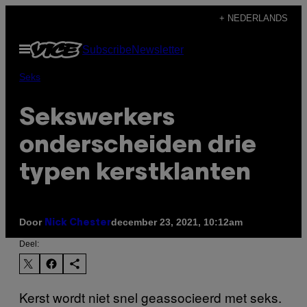
Ga
+ NEDERLANDS
naar
Open
Subscribe
Newsletter
de
menu
inhoud
Seks
Sekswerkers
onderscheiden drie
typen kerstklanten
Door
december 23, 2021, 10:12am
Nick Chester
Deel:
Kerst wordt niet snel geassocieerd met seks.