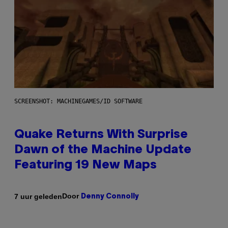
SCREENSHOT: MACHINEGAMES/ID SOFTWARE
Quake Returns With Surprise
Dawn of the Machine Update
Featuring 19 New Maps
Door
7 uur geleden
Denny Connolly