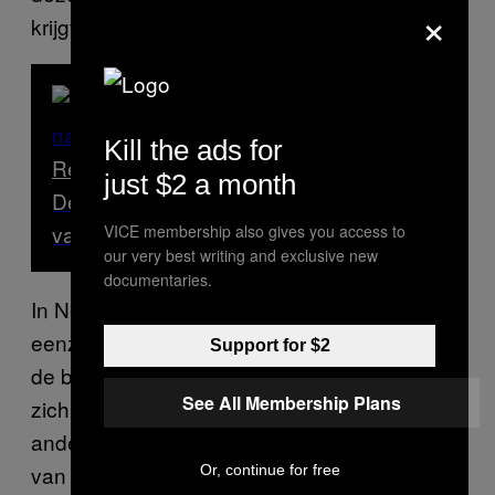
×
krijgt.
Kill the ads for
Read Next
just $2 a month
De vragen die ik nooit meer wil horen
van mijn webcamklanten
VICE membership also gives you access to
our very best writing and exclusive new
documentaries.
In Nederland
voelt 24%
van de mensen zich
eenzaam tijdens kerst. Zestien procent van
Support for $2
de bevolking in het Verenigd Koninkrijk zegt
See All Membership Plans
zich tijdens kerst eenzamer te voelen dan op
andere dagen van het jaar. En sekswerkers,
van webcammers tot escorts, zeggen al veel
Or, continue for free