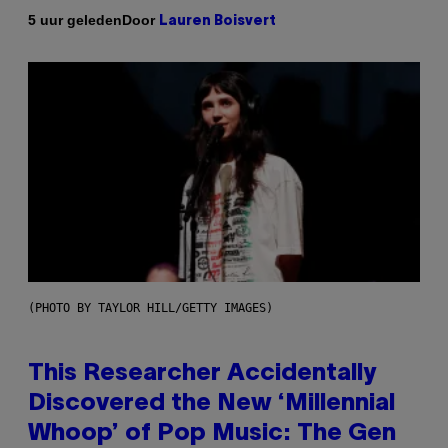
Door
5 uur geleden
Lauren Boisvert
(PHOTO BY TAYLOR HILL/GETTY IMAGES)
This Researcher Accidentally
Discovered the New ‘Millennial
Whoop’ of Pop Music: The Gen