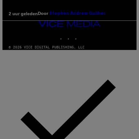
Door
2 uur geleden
Stephen Andrew Galiher
VICE
MEDIA
INSTAGRAM
TIKTOK
YOUTUBE
© 2026 VICE DIGITAL PUBLISHING, LLC