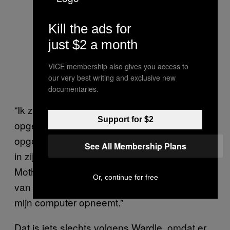
Kill the ads for
just $2 a month
VICE membership also gives you access to
our very best writing and exclusive new
documentaries.
“Ik zag geen aanwijzingen dat de
Support for $2
opgenomen data ook wordt verwerkt (niet
opgeslagen, exfiltreerd, etc.),” schreef Wardle
See All Membership Plans
in zijn blogpost, die hij van te voren met
Motherboard deelde. “Maar alsnog hou ik niet
Or, continue for free
van een app die blijkbaar continu geluid met
mijn computer opneemt.”
Dat is iets slechts volgens Wardle, omdat er