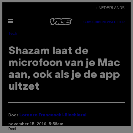
Ga
+ NEDERLANDS
naar
Open
de
SUBSCRIBE
NEWSLETTER
menu
inhoud
Tech
Shazam laat de
microfoon van je Mac
aan, ook als je de app
uitzet
Door
Lorenzo Franceschi-Bicchierai
november 15, 2016, 5:58am
Deel: