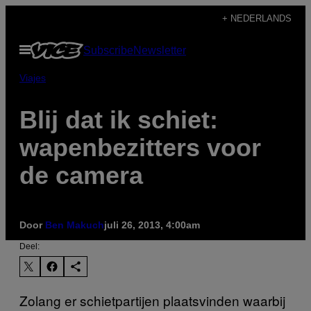
Ga
+ NEDERLANDS
naar
Open
Subscribe
Newsletter
de
menu
inhoud
Viajes
Blij dat ik schiet:
wapenbezitters voor
de camera
Door
Ben Makuch
juli 26, 2013, 4:00am
Deel:
Zolang er schietpartijen plaatsvinden waarbij