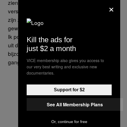
zien, waar een kamer in zat met een
×
verschuifbare wand. Daarachter bewaarde hij
zijn zeer uitgebreide collectie aan pistolen en
geweren. Hij is gewoon een trotse hobbyist.
Ik portretteerde hem met een Tommy-geweer
Kill the ads for
uit de jaren dertig. Dat was echt een
just $2 a month
bijzonder object; de vorige eigenaar, een
VICE membership also gives you access to
gangster, stierf met dat ding in zijn handen.
our very best writing and exclusive new
documentaries.
Support for $2
See All Membership Plans
Or, continue for free