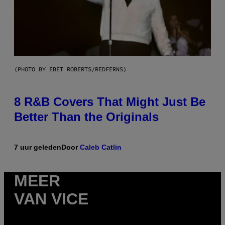
(PHOTO BY EBET ROBERTS/REDFERNS)
8 R&B Covers That Might Just Be
Better Than the Originals
7 uur geleden
Door
Caleb Catlin
MEER
VAN VICE