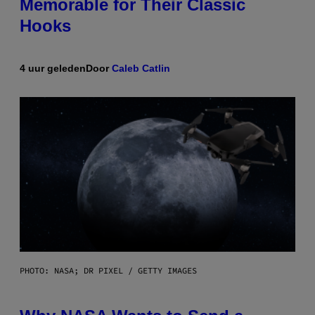
Memorable for Their Classic
Hooks
4 uur geleden
Door
Caleb Catlin
PHOTO: NASA; DR PIXEL / GETTY IMAGES