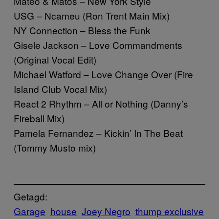
Mateo & Matos – New York Style
USG – Ncameu (Ron Trent Main Mix)
NY Connection – Bless the Funk
Gisele Jackson – Love Commandments
(Original Vocal Edit)
Michael Watford – Love Change Over (Fire
Island Club Vocal Mix)
React 2 Rhythm – All or Nothing (Danny’s
Fireball Mix)
Pamela Fernandez – Kickin’ In The Beat
(Tommy Musto mix)
Getagd:
Garage
house
Joey Negro
thump exclusive