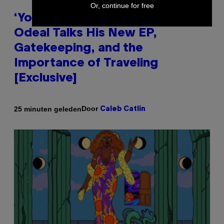
Or, continue for free
‘You Can’t Fake an Experience’:
Odeal Talks His New EP,
Gatekeeping, and the
Importance of Traveling
[Exclusive]
Door
25 minuten geleden
Caleb Catlin