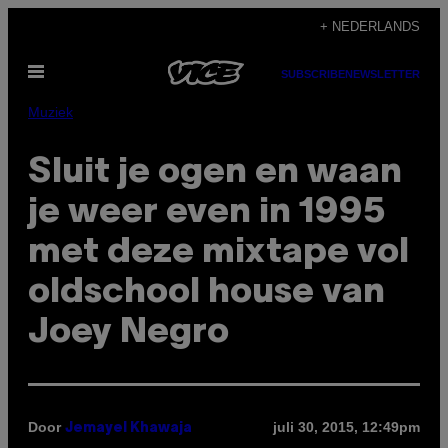
Ga
+ NEDERLANDS
naar
Open
de
SUBSCRIBE
NEWSLETTER
menu
inhoud
Muziek
Sluit je ogen en waan
je weer even in 1995
met deze mixtape vol
oldschool house van
Joey Negro
Door
juli 30, 2015, 12:49pm
Jemayel Khawaja