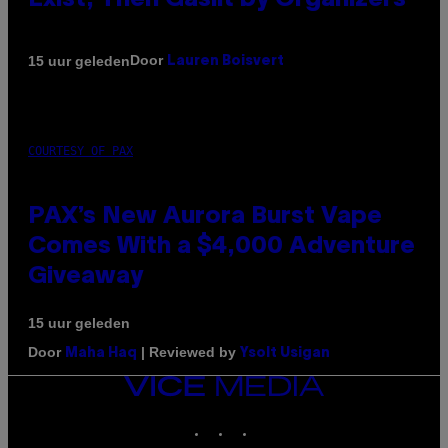
Exist, Then Gaslit by Organizers
Door
15 uur geleden
Lauren Boisvert
COURTESY OF PAX
PAX’s New Aurora Burst Vape
Comes With a $4,000 Adventure
Giveaway
15 uur geleden
Door
| Reviewed by
Maha Haq
Ysolt Usigan
VICE
MEDIA
INSTAGRAM
TIKTOK
YOUTUBE