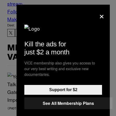
stream
×
Follow Us On Discover
Make Us Preferred In Top Stories
Deel:
Kill the ads for
MEER
just $2 a month
VAN DIT
VICE membership also gives you access to
our very best writing and exclusive new
documentaries.
Support for $2
See All Membership Plans
(PHOTO VIA MARK CLENNON)