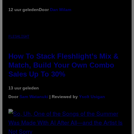
12 uur geleden
Door
Dan Milam
FLESHLIGHT
How To Stack Fleshlight’s Mix &
Match, Build Your Own Combo
Sales Up To 30%
13 uur geleden
Door
Sam Watanuki
| Reviewed by
Ysolt Usigan