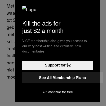
Met het overbrengen van normen en
waarden, beperkte Hillenburg zich niet alleen
tot Spongebob. Toen Nickelodeon op het
Kill the ads for
gebied van merchandise ging samenwerken
just $2 a month
met fastfoodketens, gaf hij daar openlijk
kritiek op. “In de serie speelt fastfood een
VICE membership also gives you access to
our very best writing and exclusive new
ironische rol. Dat Spongebob bij een
documentaries.
fastfoodrestaurant werkt en als ultieme droom
heeft om daar manager te worden, betekent
Support for $2
niet dat we vinden dat mensen slecht voedsel
moeten eten. En kinderen al helemaal niet.”
See All Membership Plans
Or, continue for free