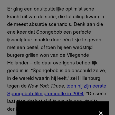
Er ging een onuitputtelijke optimistische
kracht uit van de serie, die tot uiting kwam in
de meest absurde scenario’s. Denk aan die
ene keer dat Spongebob een perfecte
ijssculptuur maakte door één tikje te geven
met een beitel, of toen hij een wedstrijd
burgers grillen won van de Vliegende
Hollander – die daar overigens behoorlijk
goed in is. “Spongebob is de onschuld zelve,
in de wereld waarin hij leeft,” zei Hillenburg
tegen de
,
toen hij zijn eerste
New York Times
Spongebob-film promootte in 2004
. “De serie
laat zien dat het oké is om als een kind te
×
denken.”