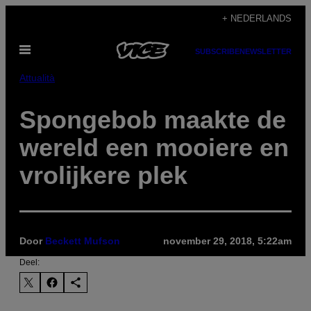
Ga
+ NEDERLANDS
naar
Open
de
SUBSCRIBE
NEWSLETTER
menu
inhoud
Attualità
Spongebob maakte de
wereld een mooiere en
vrolijkere plek
Door
Beckett Mufson
november 29, 2018, 5:22am
Deel: